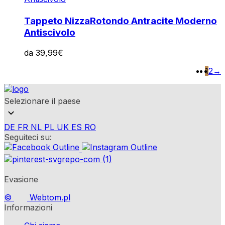
Tappeto Nizza
Rotondo Antracite Moderno
Antiscivolo
da
39,99
€
1
2
→
Selezionare il paese
DE
FR
NL
PL
UK
ES
RO
Seguiteci su:
Evasione
©
Webtom.pl
Informazioni