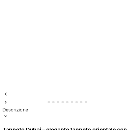
Descrizione
Tappeto Dubai
– elegante tappeto orientale con