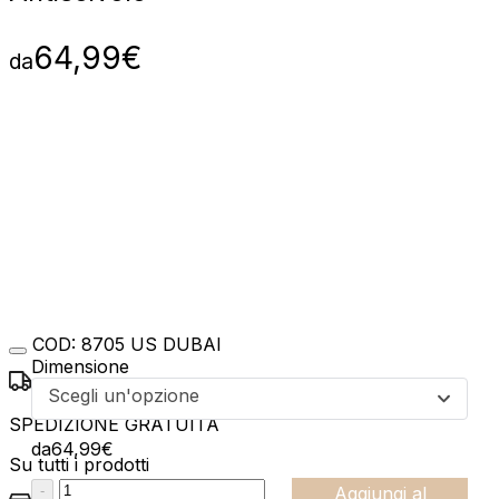
64,99
€
da
COD:
8705 US DUBAI
Dimensione
Scegli un'opzione
SPEDIZIONE GRATUITA
da
64,99
€
Su tutti i prodotti
:product_name quantity
-
Aggiungi al