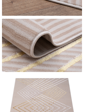
Utilizziamo i cookie per persona
Condividiamo inoltre informazion
combinarle con altre informazion
Indispensabili
I cookie indispensabili sono cru
memorizzano alcun dato persona
Preferenze
I cookie relativi alle preferen
esempio la tua lingua preferita o