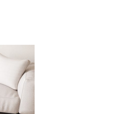
endo e riportando informazioni in
ostrare annunci pertinenti e
Accetta tutto