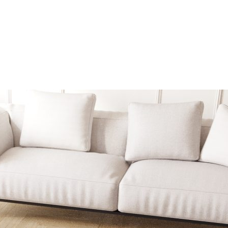
oprietari dei siti web a capire come i visitatori interagiscono con i siti raccogli
ilizzati per tracciare gli utenti attraverso i siti web. L'obiettivo è quello di m
e quindi più preziosi per gli editori e gli inserzionisti di terze parti.
Salva le mie preferenze