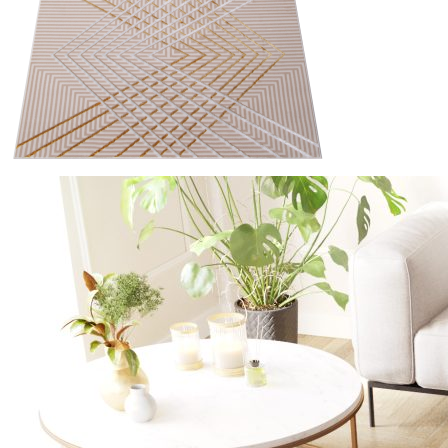
Statistica
I cookie statistici aiutano i pr
modo anonimo.
Marketing
I cookie di marketing vengono ut
interessanti per i singoli utenti 
Non classificati
Rifiuta