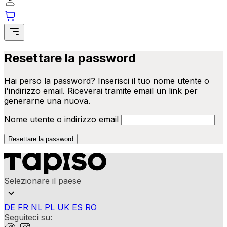
informazioni in modo anonimo.
Marketing
I cookie di marketing vengono utilizzati per tracciare gli utenti attraverso 
pertinenti e interessanti per i singoli utenti e quindi più preziosi per gli edit
Resettare la password
Ordini
Il carrello è vuoto
Non classificati
Hai perso la password? Inserisci il tuo nome utente o
Indirizzi
Subtotale
l'indirizzo email. Riceverai tramite email un link per
Dettagli del conto
0,00
€
generarne una nuova.
Password persa
Totale con spedizione
Nome utente o indirizzo email
Rifiuta
0,00
€
Mostra il carrello
Cassa
Salva le mie p
Resettare la password
Accetta t
Selezionare il paese
DE
FR
NL
PL
UK
ES
RO
Seguiteci su: