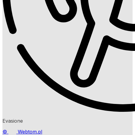
Evasione
©
Webtom.pl