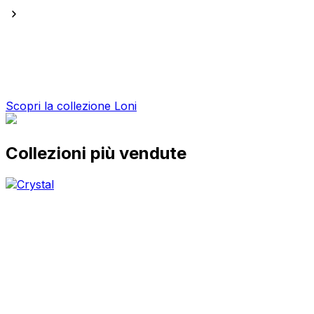
Lana naturale in perfetto stile Scandi
Tappeti che donano calore e quella sensazione di armonia
Scopri la collezione Loni
Collezioni più vendute