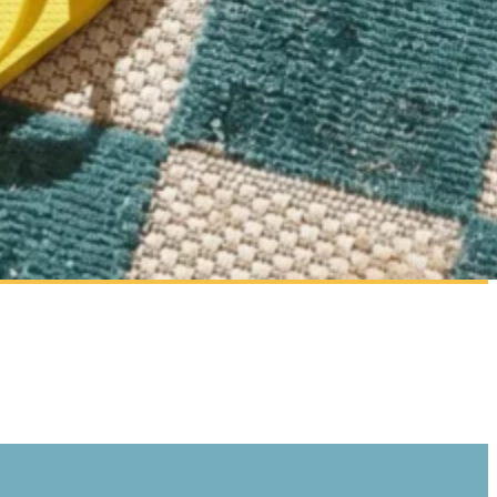
izzare il nostro traffico.
tici, i quali possono
izi.
za di essi. Questi cookie non
sito appare o si comporta, ad