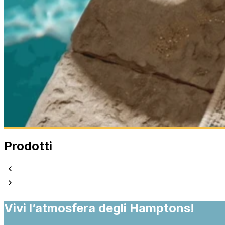
Utilizziamo i cookie per persona
Condividiamo inoltre informazion
combinarle con altre informazion
Indispensabili
Prodotti
I cookie indispensabili sono cru
memorizzano alcun dato persona
Preferenze
Vivi l’atmosfera degli Hamptons!
I cookie relativi alle preferen
esempio la tua lingua preferita o