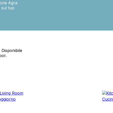
zione Agra
 sul tuo
oprietari dei siti web a capire come i visitatori interagiscono con i siti raccogli
ilizzati per tracciare gli utenti attraverso i siti web. L'obiettivo è quello di m
e quindi più preziosi per gli editori e gli inserzionisti di terze parti.
 Disponibile
oor.
Salva le mie preferenze
oggiorno
Cuci