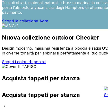
Tessuti chiari, materiali naturali e brezza marina: la colle
porta l’atmosfera vacanziera degli Hamptons direttamente
Statistica
pavimento.
I cookie statistici aiutano i pr
modo anonimo.
Scopri la collezione Agra
Marketing
Nuova collezione outdoor Checker
I cookie di marketing vengono ut
interessanti per i singoli utenti 
Design moderno, massima resistenza a pioggia e raggi UV.
in diverse tonalità per abbinarsi perfettamente al tuo outd
Non classificati
Scopri i colori disponibili
Rifiuta
Acquista tappeti per stanza
Acquista tappeti per stanza
S