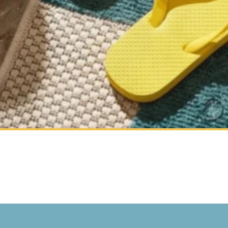
lizzare contenuti e annunci, per fornire funzionalità dei social media e per anal
i su come utilizzi il nostro sito con i nostri partner social, pubblicitari e anali
i che hai fornito loro o che hanno raccolto in base al tuo utilizzo dei loro serv
ciali per le funzioni di base del sito e il sito non funzionerà come previsto sen
le identificabile.
ze permettono al sito di ricordare informazioni che modificano il modo in cui il 
 la regione in cui ti trovi.