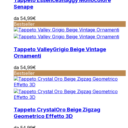
Tappeto Essence
Shaggy Monocolore
Senape
da
54,99
€
Bestseller
Tappeto Valley
Grigio Beige Vintage
Ornamenti
da
54,99
€
Bestseller
Tappeto Crystal
Oro Beige Zigzag
Geometrico Effetto 3D
da
54,99
€