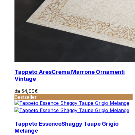
Tappeto Ares
Crema Marrone Ornamenti
Vintage
da
54,99
€
Bestseller
Tappeto Essence
Shaggy Taupe Grigio
Melange