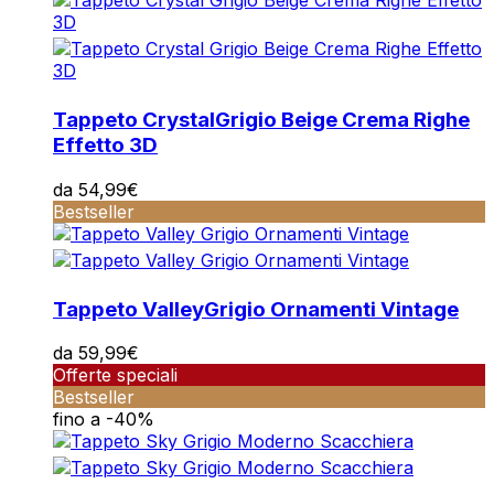
Tappeto Crystal
Grigio Beige Crema Righe
Effetto 3D
da
54,99
€
Bestseller
Tappeto Valley
Grigio Ornamenti Vintage
da
59,99
€
Offerte speciali
Bestseller
fino a -40%