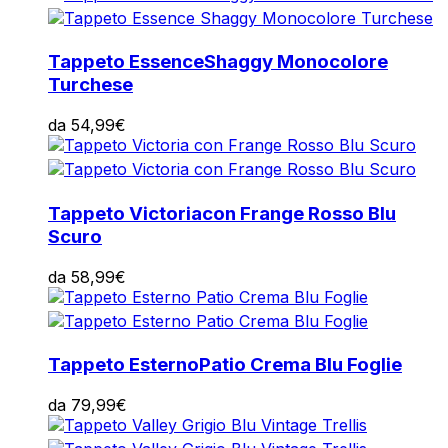
Tappeto Essence
Shaggy Monocolore
Turchese
da
54,99
€
Tappeto Victoria
con Frange Rosso Blu
Scuro
da
58,99
€
Tappeto Esterno
Patio Crema Blu Foglie
da
79,99
€