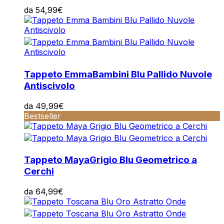
da
54,99
€
Tappeto Emma
Bambini Blu Pallido Nuvole
Antiscivolo
da
49,99
€
Bestseller
Tappeto Maya
Grigio Blu Geometrico a
Cerchi
da
64,99
€