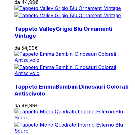
da
44,99
€
Tappeto Valley
Grigio Blu Ornamenti
Vintage
da
54,99
€
Tappeto Emma
Bambini Dinosauri Colorati
Antiscivolo
da
49,99
€