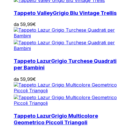
Tappeto Valley
Grigio Blu Vintage Trellis
da
59,99
€
Tappeto Lazur
Grigio Turchese Quadrati
per Bambini
da
59,99
€
Tappeto Lazur
Grigio Multicolore
Geometrico Piccoli Triangoli