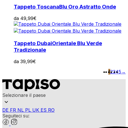
Tappeto Toscana
Blu Oro Astratto Onde
da
49,99
€
Tappeto Dubai
Orientale Blu Verde
Tradizionale
da
39,99
€
1
2
3
4
5
→
Selezionare il paese
DE
FR
NL
PL
UK
ES
RO
Seguiteci su: