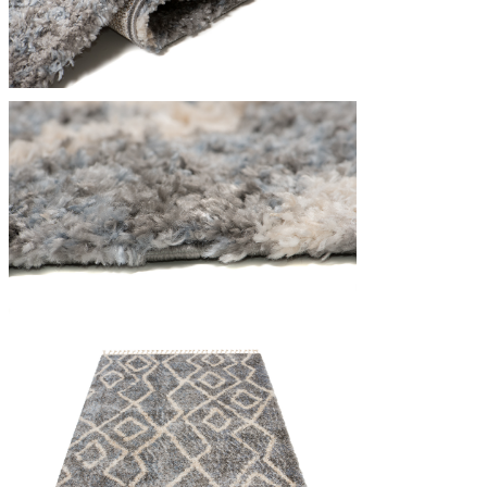
Statistica
I cookie statistici aiutano i pr
modo anonimo.
Marketing
I cookie di marketing vengono ut
interessanti per i singoli utenti 
Non classificati
Rifiuta