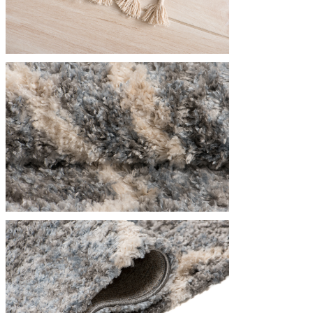
Utilizziamo i cookie per persona
Condividiamo inoltre informazion
combinarle con altre informazion
Indispensabili
I cookie indispensabili sono cru
memorizzano alcun dato persona
Preferenze
I cookie relativi alle preferen
esempio la tua lingua preferita o