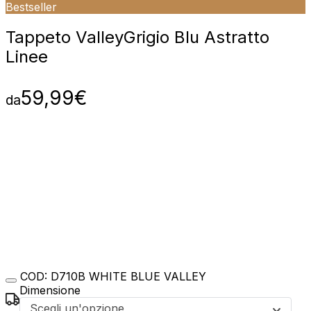
Bestseller
Tappeto Valley
Grigio Blu Astratto
Linee
59,99
€
da
COD:
D710B WHITE BLUE VALLEY
Dimensione
Scegli un'opzione