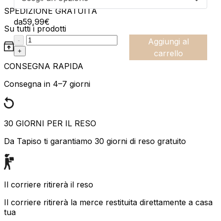
SPEDIZIONE GRATUITA
da
59,99
€
Su tutti i prodotti
:product_name quantity
-
Aggiungi al
+
carrello
CONSEGNA RAPIDA
Consegna in 4–7 giorni
30 GIORNI PER IL RESO
Da Tapiso ti garantiamo 30 giorni di reso gratuito
Il corriere ritirerà il reso
Il corriere ritirerà la merce restituita direttamente a casa
tua