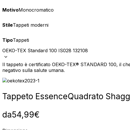
Motivo
Monocromatico
Stile
Tappeti moderni
Tipo
Tappeti
OEKO-TEX Standard 100 IS028 132108
Il tappeto è certificato OEKO-TEX® STANDARD 100, il che 
negativo sulla salute umana.
Tappeto Essence
Quadrato Shagg
da
54,99
€