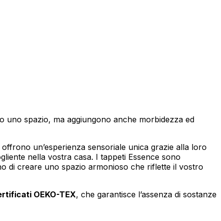
izzare il nostro traffico.
tici, i quali possono
izi.
no uno spazio, ma aggiungono anche morbidezza ed
à, offrono un’esperienza sensoriale unica grazie alla loro
za di essi. Questi cookie non
liente nella vostra casa. I tappeti Essence sono
no di creare uno spazio armonioso che riflette il vostro
ertificati OEKO-TEX
, che garantisce l’assenza di sostanze
sito appare o si comporta, ad