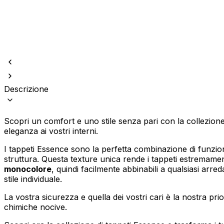
Descrizione
Utilizziamo i cookie per persona
Condividiamo inoltre informazion
combinarle con altre informazion
Scopri un comfort e uno stile senza pari con la collezione
eleganza ai vostri interni.
Indispensabili
I tappeti Essence sono la perfetta combinazione di funzional
I cookie indispensabili sono cru
struttura. Questa texture unica rende i tappeti estremam
memorizzano alcun dato persona
monocolore
, quindi facilmente abbinabili a qualsiasi arr
stile individuale.
Preferenze
La vostra sicurezza e quella dei vostri cari è la nostra pr
chimiche nocive.
I cookie relativi alle preferen
esempio la tua lingua preferita o