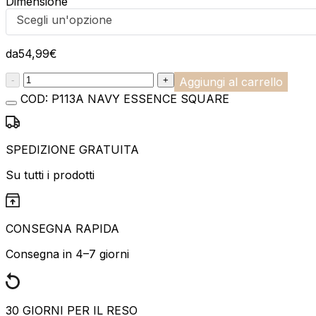
Dimensione
Scegli un'opzione
da
54,99
€
:product_name quantity
-
+
Aggiungi al carrello
COD:
P113A NAVY ESSENCE SQUARE
SPEDIZIONE GRATUITA
Su tutti i prodotti
CONSEGNA RAPIDA
Consegna in 4–7 giorni
30 GIORNI PER IL RESO