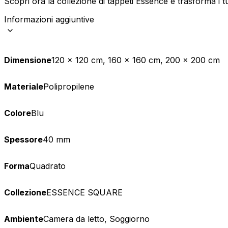
Scopri ora la collezione di tappeti Essence e trasforma i tu
Statistica
Informazioni aggiuntive
I cookie statistici aiutano i pr
modo anonimo.
Dimensione
120 x 120 cm, 160 x 160 cm, 200 x 200 cm
Marketing
Materiale
Polipropilene
I cookie di marketing vengono ut
interessanti per i singoli utenti 
Colore
Blu
Non classificati
Spessore
40 mm
Rifiuta
Forma
Quadrato
Collezione
ESSENCE SQUARE
Ambiente
Camera da letto, Soggiorno