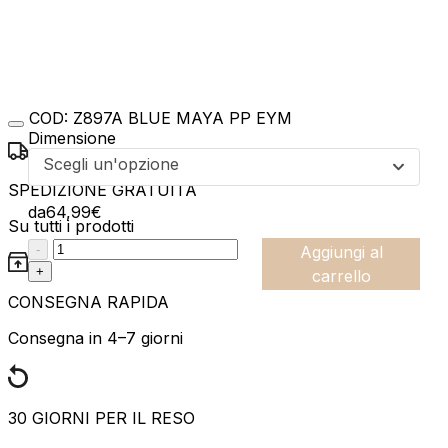
COD:
Z897A BLUE MAYA PP EYM
Dimensione
Scegli un'opzione
SPEDIZIONE GRATUITA
da
64,99
€
Su tutti i prodotti
:product_name quantity
-
Aggiungi al
+
carrello
CONSEGNA RAPIDA
Consegna in 4–7 giorni
30 GIORNI PER IL RESO