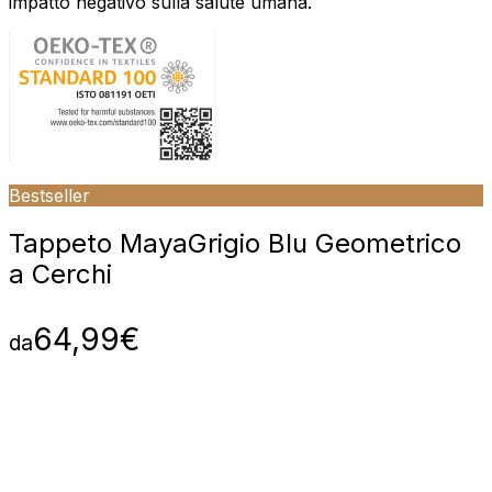
impatto negativo sulla salute umana.
Bestseller
Tappeto Maya
Grigio Blu Geometrico
a Cerchi
64,99
€
da