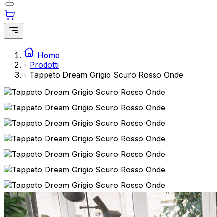
Home
Ordini
Prodotti
Indirizzi
Tappeto Dream Grigio Scuro Rosso Onde
Dettagli del conto
Password persa
Tappeto Crystal
Verde Oro
Crema Foglie Effetto 3D
Dimensione: 180 x 250 cm
124,99
€
Subtotale
124,99
€
Totale con spedizione
124,99
€
Mostra il carrello
Cassa