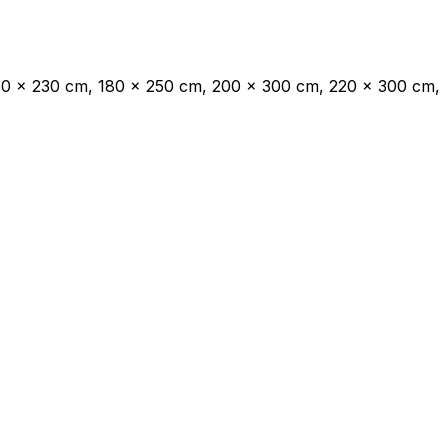
endo e riportando informazioni in
60 x 230 cm, 180 x 250 cm, 200 x 300 cm, 220 x 300 cm,
ostrare annunci pertinenti e
Accetta tutto