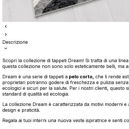
Descrizione
Utilizziamo i cookie per persona
Condividiamo inoltre informazion
Scopri la collezione di tappeti Dream! Si tratta di una line
combinarle con altre informazion
questa collezione non sono solo esteticamente belli, ma a
Dream è una serie di tappeti a
pelo corto,
che li rende est
Indispensabili
proprietari potranno godere di freschezza e pulizia senza 
ecologici e sicuri per la salute. Per i nostri clienti, questo 
I cookie indispensabili sono cru
standard di qualità ed ecologia.
memorizzano alcun dato persona
La collezione Dream è caratterizzata da motivi moderni e 
design e praticità.
Preferenze
I cookie relativi alle preferen
Regala ai tuoi interni una nuova veste ispiratrice e senti com
esempio la tua lingua preferita o