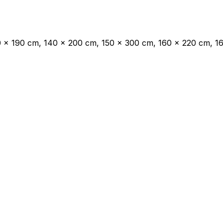
oprietari dei siti web a capire come i visitatori interagiscono con i siti raccogli
0 x 190 cm, 140 x 200 cm, 150 x 300 cm, 160 x 220 cm, 1
ilizzati per tracciare gli utenti attraverso i siti web. L'obiettivo è quello di m
e quindi più preziosi per gli editori e gli inserzionisti di terze parti.
Salva le mie preferenze