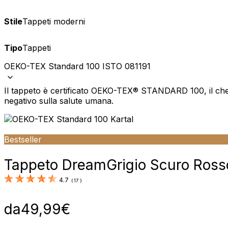
Stile
Tappeti moderni
Tipo
Tappeti
OEKO-TEX Standard 100 ISTO 081191
Il tappeto è certificato OEKO-TEX® STANDARD 100, il che 
negativo sulla salute umana.
Bestseller
Tappeto Dream
Grigio Scuro Ros
4.7
(
17
)
da
49,99
€