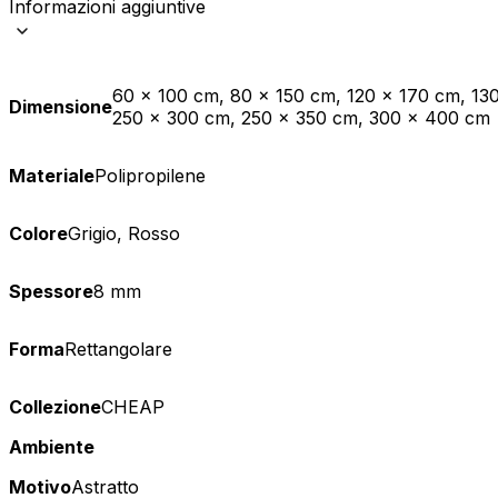
Informazioni aggiuntive
Statistica
I cookie statistici aiutano i pr
modo anonimo.
60 x 100 cm, 80 x 150 cm, 120 x 170 cm, 13
Dimensione
250 x 300 cm, 250 x 350 cm, 300 x 400 cm
Marketing
Materiale
Polipropilene
I cookie di marketing vengono ut
interessanti per i singoli utenti 
Colore
Grigio, Rosso
Non classificati
Spessore
8 mm
Rifiuta
Forma
Rettangolare
Collezione
CHEAP
Ambiente
Motivo
Astratto