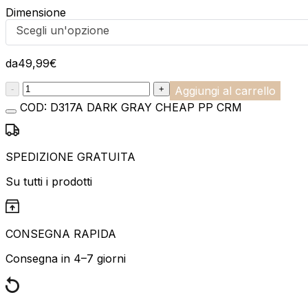
Dimensione
Scegli un'opzione
da
49,99
€
:product_name quantity
-
+
Aggiungi al carrello
COD:
D317A DARK GRAY CHEAP PP CRM
SPEDIZIONE GRATUITA
Su tutti i prodotti
CONSEGNA RAPIDA
Consegna in 4–7 giorni