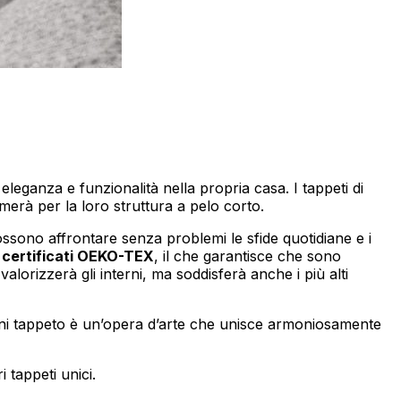
izzare il nostro traffico.
tici, i quali possono
eleganza e funzionalità nella propria casa. I tappeti di
izi.
 amerà per la loro struttura a pelo corto.
ssono affrontare senza problemi le sfide quotidiane e i
o
certificati OEKO-TEX
, il che garantisce che sono
 valorizzerà gli interni, ma soddisferà anche i più alti
za di essi. Questi cookie non
Ogni tappeto è un’opera d’arte che unisce armoniosamente
sito appare o si comporta, ad
i tappeti unici.