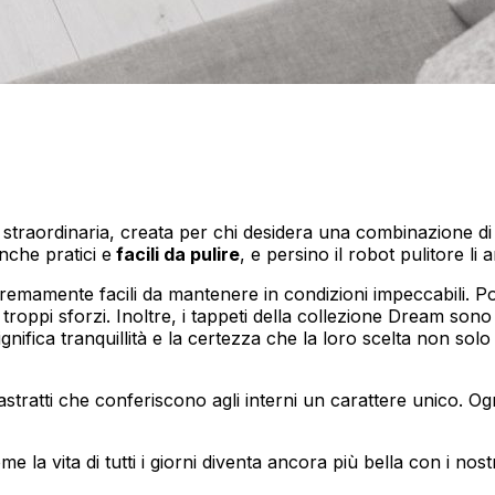
lizzare contenuti e annunci, per fornire funzionalità dei social media e per anal
i su come utilizzi il nostro sito con i nostri partner social, pubblicitari e anali
a straordinaria, creata per chi desidera una combinazione di 
i che hai fornito loro o che hanno raccolto in base al tuo utilizzo dei loro serv
nche pratici e
facili da pulire
, e persino il robot pulitore li
remamente facili da mantenere in condizioni impeccabili. Po
troppi sforzi. Inoltre, i tappeti della collezione Dream son
significa tranquillità e la certezza che la loro scelta non solo
ciali per le funzioni di base del sito e il sito non funzionerà come previsto sen
le identificabile.
astratti che conferiscono agli interni un carattere unico. 
ze permettono al sito di ricordare informazioni che modificano il modo in cui il 
e la vita di tutti i giorni diventa ancora più bella con i nostr
 la regione in cui ti trovi.