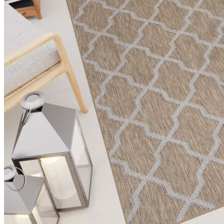
Statistica
I cookie statistici aiutano i pr
modo anonimo.
Marketing
I cookie di marketing vengono ut
interessanti per i singoli utenti 
Non classificati
Rifiuta