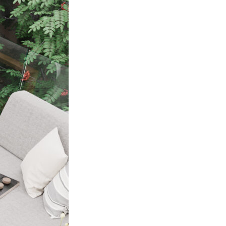
izzare il nostro traffico.
tici, i quali possono
izi.
za di essi. Questi cookie non
sito appare o si comporta, ad