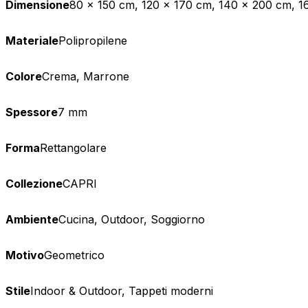
Dimensione
80 x 150 cm, 120 x 170 cm, 140 x 200 cm, 
Materiale
Polipropilene
Colore
Crema, Marrone
Spessore
7 mm
Forma
Rettangolare
Collezione
CAPRI
Ambiente
Cucina, Outdoor, Soggiorno
Motivo
Geometrico
Stile
Indoor & Outdoor, Tappeti moderni