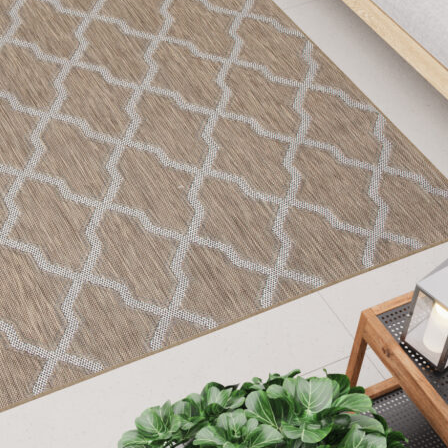
oprietari dei siti web a capire come i visitatori interagiscono con i siti raccogli
ilizzati per tracciare gli utenti attraverso i siti web. L'obiettivo è quello di m
e quindi più preziosi per gli editori e gli inserzionisti di terze parti.
Salva le mie preferenze