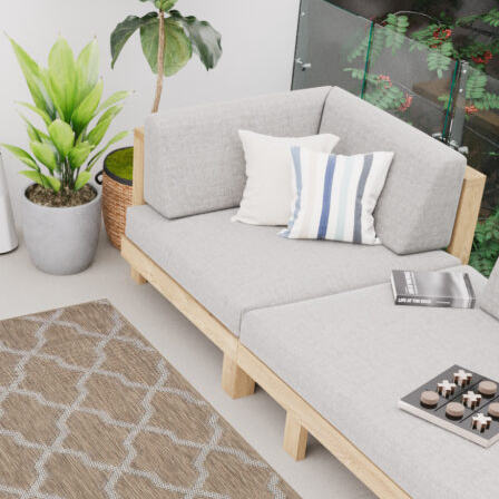
lizzare contenuti e annunci, per fornire funzionalità dei social media e per anal
i su come utilizzi il nostro sito con i nostri partner social, pubblicitari e anali
i che hai fornito loro o che hanno raccolto in base al tuo utilizzo dei loro serv
ciali per le funzioni di base del sito e il sito non funzionerà come previsto sen
le identificabile.
ze permettono al sito di ricordare informazioni che modificano il modo in cui il 
 la regione in cui ti trovi.