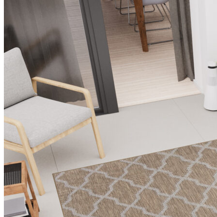
Utilizziamo i cookie per persona
Condividiamo inoltre informazion
combinarle con altre informazion
Indispensabili
I cookie indispensabili sono cru
memorizzano alcun dato persona
Preferenze
I cookie relativi alle preferen
esempio la tua lingua preferita o