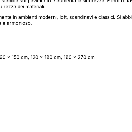
stabilità sul pavimento e aumenta la sicurezza. È inoltre
la
urezza dei materiali.
mente in ambienti moderni, loft, scandinavi e classici. Si ab
oprietari dei siti web a capire come i visitatori interagiscono con i siti raccogli
te e armonioso.
ilizzati per tracciare gli utenti attraverso i siti web. L'obiettivo è quello di m
e quindi più preziosi per gli editori e gli inserzionisti di terze parti.
90 x 150 cm, 120 x 180 cm, 180 x 270 cm
Salva le mie preferenze