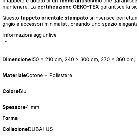
Il tappeto è dotato di un
fondo antiscivolo
che garantisce 
mantenere. La
certificazione OEKO-TEX
garantisce la sic
Statistica
Questo
tappeto orientale stampato
si inserisce perfetta
I cookie statistici aiutano i pr
grigio e accessori minimalisti, creando uno spazio elegan
modo anonimo.
Informazioni aggiuntive
Marketing
I cookie di marketing vengono ut
interessanti per i singoli utenti 
Dimensione
150 x 210 cm, 240 x 300 cm, 270 x 360 cm, 
Non classificati
Materiale
Cotone + Poliestere
Colore
Blu
Rifiuta
Spessore
4 mm
Forma
Collezione
DUBAI US