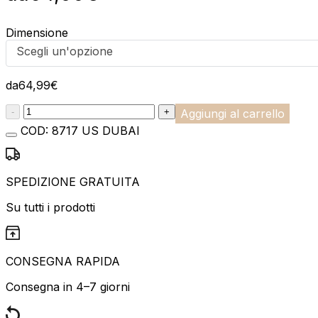
Dimensione
Scegli un'opzione
da
64,99
€
:product_name quantity
-
+
Aggiungi al carrello
COD:
8717 US DUBAI
SPEDIZIONE GRATUITA
Su tutti i prodotti
CONSEGNA RAPIDA
Consegna in 4–7 giorni