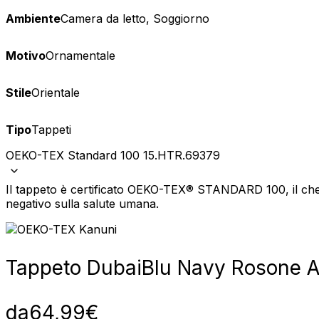
Ambiente
Camera da letto, Soggiorno
Motivo
Ornamentale
Stile
Orientale
Tipo
Tappeti
OEKO-TEX Standard 100 15.HTR.69379
Il tappeto è certificato OEKO-TEX® STANDARD 100, il che 
negativo sulla salute umana.
Tappeto Dubai
Blu Navy Rosone A
da
64,99
€