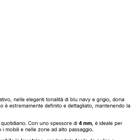
izzare il nostro traffico.
tici, i quali possono
izi.
za di essi. Questi cookie non
vo, nelle eleganti tonalità di blu navy e grigio, dona
egno è estremamente definito e dettagliato, mantenendo la
so quotidiano. Con uno spessore di
4 mm
, è ideale per
o i mobili e nelle zone ad alto passaggio.
sito appare o si comporta, ad