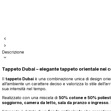
Utilizziamo i cookie per persona
Condividiamo inoltre informazion
Descrizione
combinarle con altre informazion
Tappeto Dubai
– elegante tappeto orientale nei co
Indispensabili
I cookie indispensabili sono cru
Il
tappeto Dubai
è una combinazione unica di design orienta
memorizzano alcun dato persona
all’ambiente un carattere deciso e valorizza lo stile dell’a
sua intensità nel tempo.
Preferenze
Realizzato con una miscela di
50% cotone e 50% polies
soggiorno, camera da letto, sala da pranzo o ingresso
.
I cookie relativi alle preferen
esempio la tua lingua preferita o