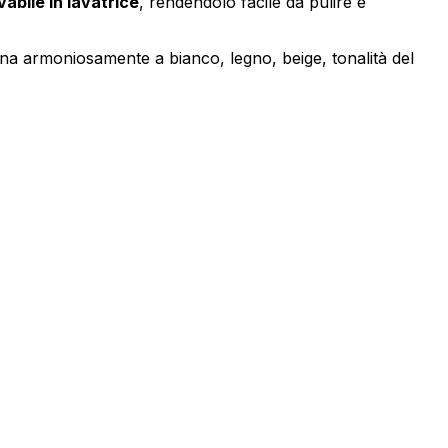
vabile in lavatrice
, rendendolo facile da pulire e
bina armoniosamente a bianco, legno, beige, tonalità del
endo e riportando informazioni in
ostrare annunci pertinenti e
Accetta tutto