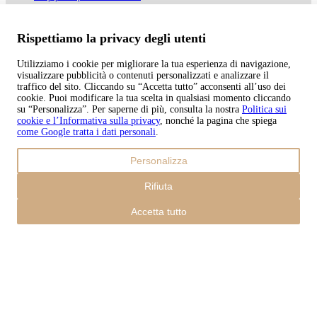
Metodi di pagamento
Rispettiamo la privacy degli utenti
Utilizziamo i cookie per migliorare la tua esperienza di navigazione,
Copyright © 2026 TAPISO
visualizzare pubblicità o contenuti personalizzati e analizzare il
traffico del sito. Cliccando su “Accetta tutto” acconsenti all’uso dei
Carrello
cookie. Puoi modificare la tua scelta in qualsiasi momento cliccando
su “Personalizza”. Per saperne di più, consulta la nostra
Politica sui
cookie e l’Informativa sulla privacy
, nonché la pagina che spiega
come Google tratta i dati personali
.
Subtotale
Personalizza
0,00
€
Totale con spedizione
Rifiuta
0,00
€
Pagamento
Accetta tutto
Continua con gli acquisti
Ordini
Il carrello è vuoto
Indirizzi
Dettagli del conto
Subtotale
Password persa