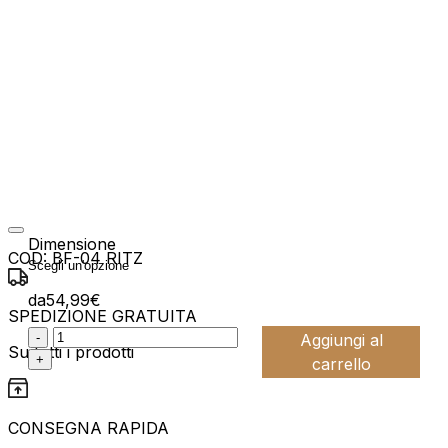
Dimensione
COD:
BF-04 RITZ
da
54,99
€
SPEDIZIONE GRATUITA
:product_name quantity
-
Aggiungi al
Su tutti i prodotti
+
carrello
CONSEGNA RAPIDA