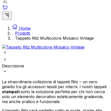
Statistica
I cookie statistici aiutano i proprietari dei siti web a capire come i
visitatori interagiscono con i siti raccogliendo e riportando
Home
informazioni in modo anonimo.
Prodotti
Tappeto Ritz Multicolore Mosaico Vintage
Marketing
I cookie di marketing vengono utilizzati per tracciare gli utenti
attraverso i siti web. L'obiettivo è quello di mostrare annunci
pertinenti e interessanti per i singoli utenti e quindi più preziosi per gli
editori e gli inserzionisti di terze parti.
Descrizione
Non classificati
La straordinaria collezione di tappeti Ritz – un vero
gioiello tra gli accessori tessili per interni. I nostri tappeti
stampati
sono la soluzione perfetta per chi non cerca
Rifiuta
solo un elemento decorativo esteticamente gradevole,
ma anche pratico e funzionale.
Salva le mie preferenze
Il tappeto Ritz sarà perfetto sotto le porte, grazie alla