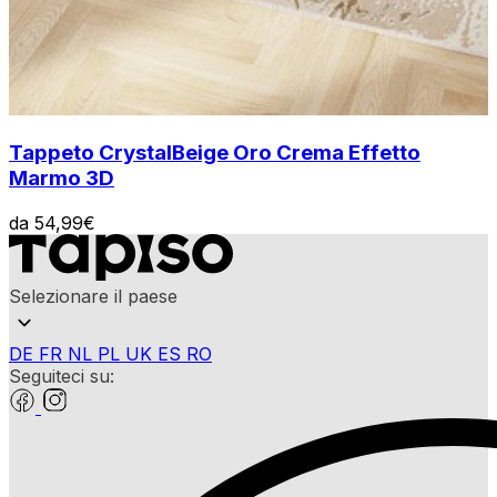
Tappeto Crystal
Beige Oro Crema Effetto
Marmo 3D
da
54,99
€
Selezionare il paese
DE
FR
NL
PL
UK
ES
RO
Seguiteci su: