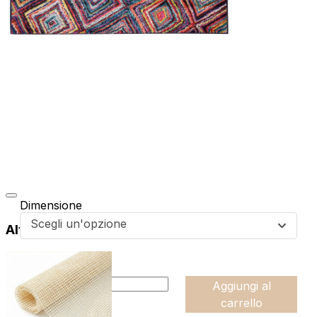
Dimensione
Scegli un'opzione
Altri prodotti di questa collezione
da
54,99
€
:product_name quantity
-
Aggiungi al
+
carrello