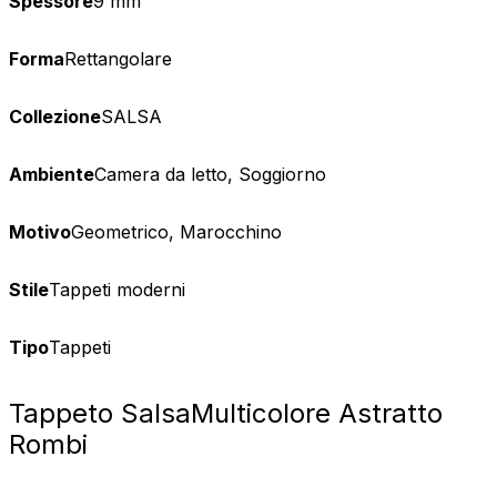
Spessore
9 mm
Forma
Rettangolare
Collezione
SALSA
Ambiente
Camera da letto, Soggiorno
Motivo
Geometrico, Marocchino
Stile
Tappeti moderni
Tipo
Tappeti
Tappeto Salsa
Multicolore Astratto
Rombi