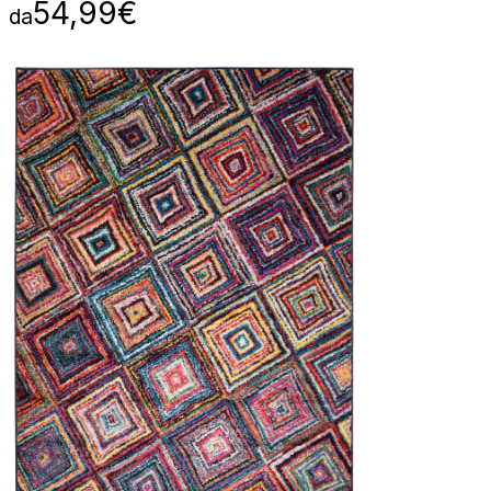
54,99
€
da