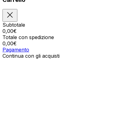
Subtotale
0,00
€
Totale con spedizione
0,00
€
Pagamento
Continua con gli acquisti
Ordini
Il carrello è vuoto
Indirizzi
Dettagli del conto
Subtotale
Password persa
0,00
€
Totale con spedizione
0,00
€
Mostra il carrello
Cassa