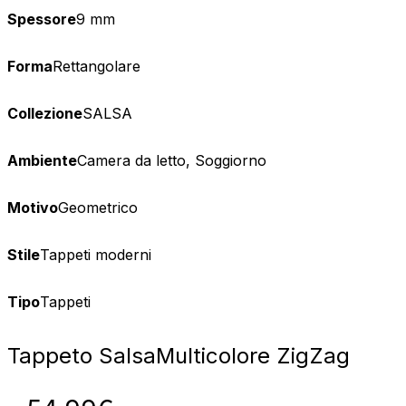
Spessore
9 mm
Forma
Rettangolare
Collezione
SALSA
Ambiente
Camera da letto, Soggiorno
Motivo
Geometrico
Stile
Tappeti moderni
Tipo
Tappeti
Tappeto Salsa
Multicolore ZigZag