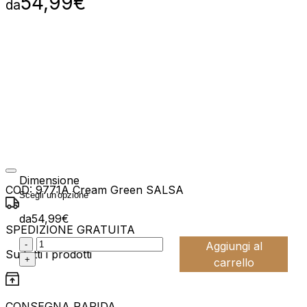
54,99
€
da
Dimensione
COD:
9771A Cream Green SALSA
da
54,99
€
SPEDIZIONE GRATUITA
:product_name quantity
-
Aggiungi al
Su tutti i prodotti
+
carrello
CONSEGNA RAPIDA