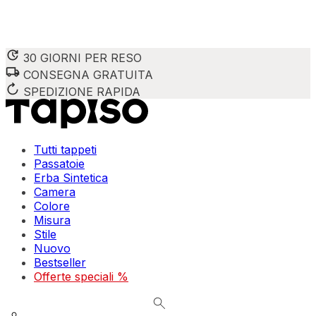
30 GIORNI PER RESO
CONSEGNA GRATUITA
Utilizziamo i cookie per personalizzare contenuti e annunci,
Condividiamo inoltre informazioni su come utilizzi il nostro 
SPEDIZIONE RAPIDA
combinarle con altre informazioni che hai fornito loro o che
Indispensabili
Tutti tappeti
Passatoie
I cookie indispensabili sono cruciali per le funzioni di bas
Erba Sintetica
memorizzano alcun dato personale identificabile.
Camera
Colore
Preferenze
Misura
Stile
I cookie relativi alle preferenze permettono al sito di ric
Nuovo
esempio la tua lingua preferita o la regione in cui ti trovi.
Bestseller
Offerte speciali %
Statistica
I cookie statistici aiutano i proprietari dei siti web a capi