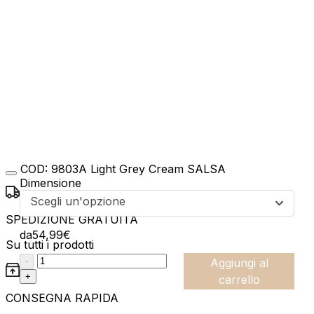
COD:
9803A Light Grey Cream SALSA
Dimensione
Scegli un'opzione
SPEDIZIONE GRATUITA
da
54,99
€
Su tutti i prodotti
:product_name quantity
-
Aggiungi al
+
carrello
CONSEGNA RAPIDA