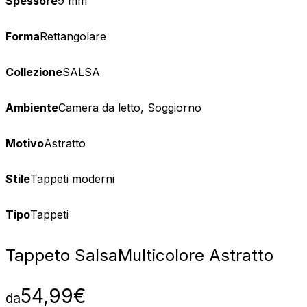
Spessore
9 mm
Forma
Rettangolare
Collezione
SALSA
Ambiente
Camera da letto, Soggiorno
Motivo
Astratto
Stile
Tappeti moderni
Tipo
Tappeti
Tappeto Salsa
Multicolore Astratto
54,99
€
da