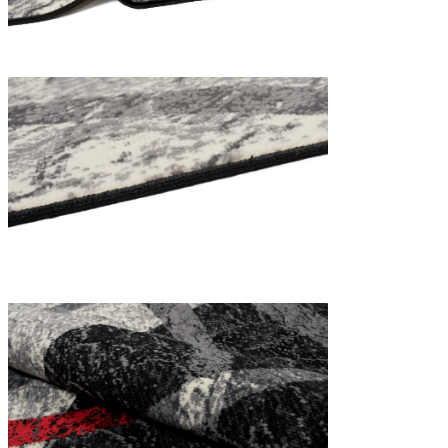
Utilizziamo i cookie per persona
Condividiamo inoltre informazion
combinarle con altre informazion
Indispensabili
I cookie indispensabili sono cru
memorizzano alcun dato persona
Preferenze
I cookie relativi alle preferen
esempio la tua lingua preferita o