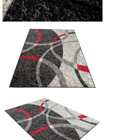
Statistica
I cookie statistici aiutano i pr
modo anonimo.
Marketing
I cookie di marketing vengono ut
interessanti per i singoli utenti 
Non classificati
Rifiuta