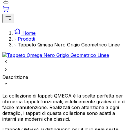
Statistica
I cookie statistici aiutano i proprietari dei siti web a capire come i
visitatori interagiscono con i siti raccogliendo e riportando
Home
informazioni in modo anonimo.
Prodotti
Tappeto Qmega Nero Grigio Geometrico Linee
Marketing
I cookie di marketing vengono utilizzati per tracciare gli utenti
attraverso i siti web. L'obiettivo è quello di mostrare annunci
pertinenti e interessanti per i singoli utenti e quindi più preziosi per gli
editori e gli inserzionisti di terze parti.
Descrizione
Non classificati
La collezione di tappeti QMEGA è la scelta perfetta per
chi cerca tappeti funzionali, esteticamente gradevoli e di
facile manutenzione. Realizzati con attenzione a ogni
Rifiuta
dettaglio, i tappeti di questa collezione sono adatti a
interni sia moderni che classici.
Salva le mie preferenze
I tappeti QMEGA si distinguono per il loro
pelo corto
,