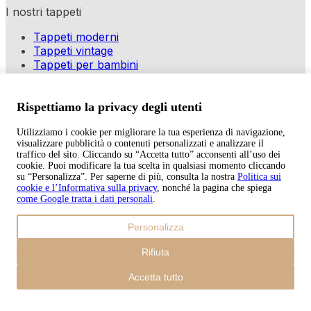
I nostri tappeti
Tappeti moderni
Tappeti vintage
Tappeti per bambini
Metodi di pagamento
Rispettiamo la privacy degli utenti
Utilizziamo i cookie per migliorare la tua esperienza di navigazione,
Copyright © 2026 TAPISO
visualizzare pubblicità o contenuti personalizzati e analizzare il
traffico del sito. Cliccando su “Accetta tutto” acconsenti all’uso dei
Carrello
cookie. Puoi modificare la tua scelta in qualsiasi momento cliccando
su “Personalizza”. Per saperne di più, consulta la nostra
Politica sui
cookie e l’Informativa sulla privacy
, nonché la pagina che spiega
come Google tratta i dati personali
.
Subtotale
Personalizza
0,00
€
Totale con spedizione
Rifiuta
0,00
€
Pagamento
Accetta tutto
Continua con gli acquisti