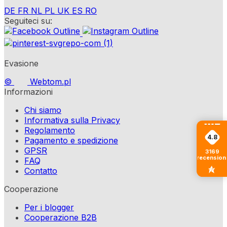
DE
FR
NL
PL
UK
ES
RO
Seguiteci su:
Evasione
©
Webtom.pl
Informazioni
Chi siamo
Informativa sulla Privacy
Regolamento
4.8
Pagamento e spedizione
GPSR
3169
recension
FAQ
Contatto
Cooperazione
Per i blogger
Cooperazione B2B