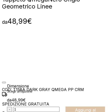
Geometrico Linee
48,99
€
da
Dimensione
COD:
T158A DARK GRAY QMEGA PP CRM
da
48,99
€
SPEDIZIONE GRATUITA
:product_name quantity
-
Aggiungi al