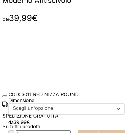
Moderno Antiscivolo
39,99
€
da
COD:
3011 RED NIZZA ROUND
Dimensione
Scegli un'opzione
SPEDIZIONE GRATUITA
da
39,99
€
Su tutti i prodotti
:product_name quantity