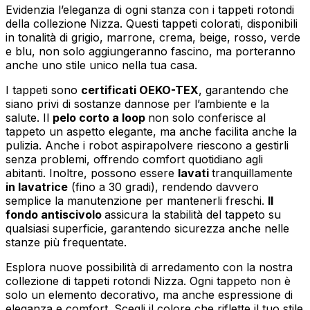
Evidenzia l’eleganza di ogni stanza con i tappeti rotondi
della collezione Nizza. Questi tappeti colorati, disponibili
in tonalità di grigio, marrone, crema, beige, rosso, verde
e blu, non solo aggiungeranno fascino, ma porteranno
anche uno stile unico nella tua casa.
I tappeti sono
certificati OEKO-TEX
, garantendo che
siano privi di sostanze dannose per l’ambiente e la
salute. Il
pelo corto a loop
non solo conferisce al
tappeto un aspetto elegante, ma anche facilita anche la
pulizia. Anche i robot aspirapolvere riescono a gestirli
senza problemi, offrendo comfort quotidiano agli
abitanti. Inoltre, possono essere
lavati
tranquillamente
in lavatrice
(fino a 30 gradi), rendendo davvero
semplice la manutenzione per mantenerli freschi.
Il
fondo antiscivolo
assicura la stabilità del tappeto su
qualsiasi superficie, garantendo sicurezza anche nelle
stanze più frequentate.
Esplora nuove possibilità di arredamento con la nostra
collezione di tappeti rotondi Nizza. Ogni tappeto non è
solo un elemento decorativo, ma anche espressione di
eleganza e comfort. Scegli il colore che riflette il tuo stile