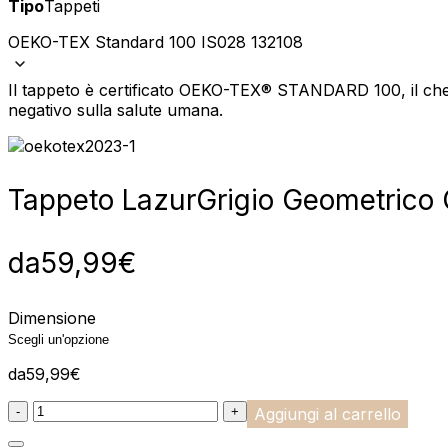
Tipo
Tappeti
OEKO-TEX Standard 100 IS028 132108
Il tappeto è certificato OEKO-TEX® STANDARD 100, il che 
negativo sulla salute umana.
Tappeto Lazur
Grigio Geometrico 
da
59,99
€
Dimensione
da
59,99
€
:product_name quantity
-
+
Aggiungi al carrello