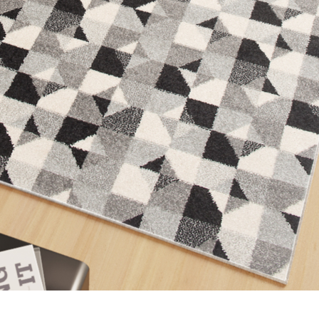
lizzare contenuti e annunci, per fornire funzionalità dei social media e per anal
i su come utilizzi il nostro sito con i nostri partner social, pubblicitari e anali
i che hai fornito loro o che hanno raccolto in base al tuo utilizzo dei loro serv
ciali per le funzioni di base del sito e il sito non funzionerà come previsto sen
le identificabile.
ze permettono al sito di ricordare informazioni che modificano il modo in cui il 
 la regione in cui ti trovi.