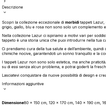
Descrizione
Statistica
I cookie statistici aiutano i pr
modo anonimo.
Scopri la collezione eccezionale di
morbidi
tappeti Lazur, 
grigio, giallo, blu e rosa non sono solo un complemento 
Marketing
Nella collezione Lazur ci ispiriamo a motivi vari per soddisf
tappeto è una storia unica che puoi introdurre nella tua c
I cookie di marketing vengono ut
interessanti per i singoli utenti 
Ci prendiamo cura della tua salute e dell’ambiente, quindi
chimiche nocive, garantendoti un sonno tranquillo e la co
Non classificati
I tappeti Lazur non sono solo estetica, ma anche praticità
su di essi senza alcun problema, e potrai goderti la fresch
Rifiuta
Lasciatevi conquistare da nuove possibilità di design e cre
Informazioni aggiuntive
Dimensione
80 x 150 cm, 120 x 170 cm, 140 x 190 cm, 