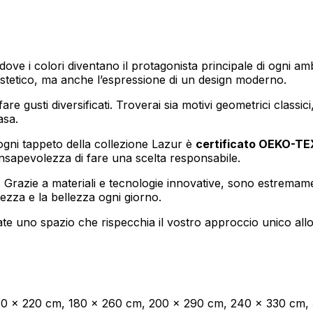
oprietari dei siti web a capire come i visitatori interagiscono con i siti raccogli
dove i colori diventano il protagonista principale di ogni amb
estetico, ma anche l’espressione di un design moderno.
are gusti diversificati. Troverai sia motivi geometrici classic
asa.
ilizzati per tracciare gli utenti attraverso i siti web. L'obiettivo è quello di m
e quindi più preziosi per gli editori e gli inserzionisti di terze parti.
 ogni tappeto della collezione Lazur è
certificato OEKO-TE
nsapevolezza di fare una scelta responsabile.
. Grazie a materiali e tecnologie innovative, sono estremam
ezza e la bellezza ogni giorno.
Salva le mie preferenze
ate uno spazio che rispecchia il vostro approccio unico allo 
160 x 220 cm, 180 x 260 cm, 200 x 290 cm, 240 x 330 cm