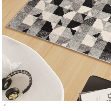
Utilizziamo i cookie per persona
Condividiamo inoltre informazion
combinarle con altre informazion
Indispensabili
I cookie indispensabili sono cru
memorizzano alcun dato persona
Preferenze
I cookie relativi alle preferen
esempio la tua lingua preferita o