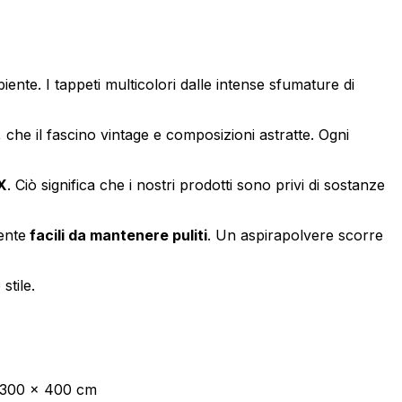
endo e riportando informazioni in
iente. I tappeti multicolori dalle intense sfumature di
i, che il fascino vintage e composizioni astratte. Ogni
ostrare annunci pertinenti e
X
. Ciò significa che i nostri prodotti sono privi di sostanze
ente
facili da mantenere puliti
. Un aspirapolvere scorre
Accetta tutto
stile.
, 300 x 400 cm