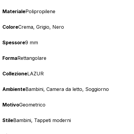
Materiale
Polipropilene
Colore
Crema, Grigio, Nero
Spessore
9 mm
Forma
Rettangolare
Collezione
LAZUR
Ambiente
Bambini, Camera da letto, Soggiorno
Motivo
Geometrico
Stile
Bambini, Tappeti moderni