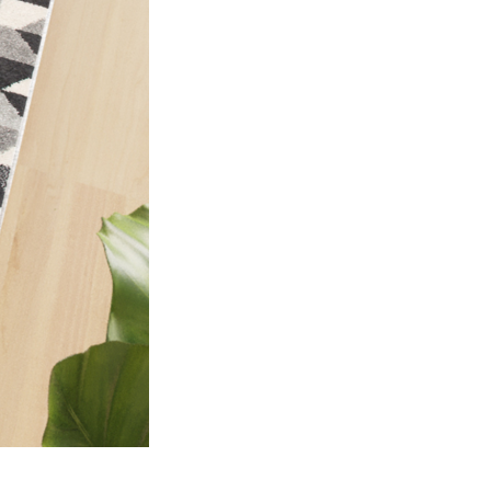
izzare il nostro traffico.
tici, i quali possono
izi.
za di essi. Questi cookie non
sito appare o si comporta, ad