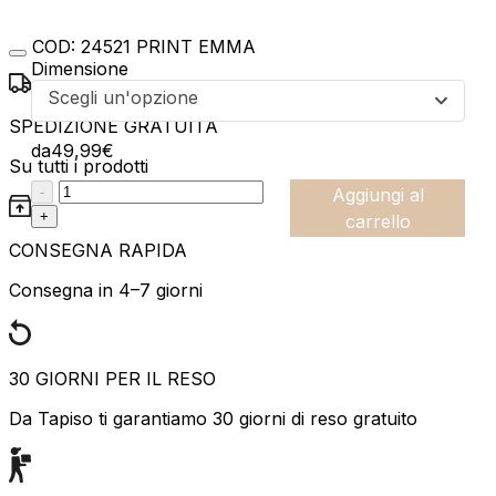
COD:
24521 PRINT EMMA
Dimensione
Scegli un'opzione
SPEDIZIONE GRATUITA
da
49,99
€
Su tutti i prodotti
:product_name quantity
-
Aggiungi al
+
carrello
CONSEGNA RAPIDA
Consegna in 4–7 giorni
30 GIORNI PER IL RESO
Da Tapiso ti garantiamo 30 giorni di reso gratuito