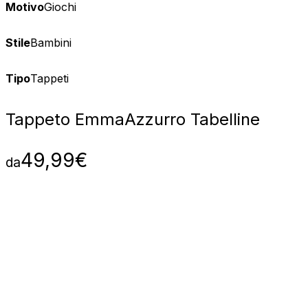
Motivo
Giochi
Stile
Bambini
Tipo
Tappeti
Tappeto Emma
Azzurro Tabelline
49,99
€
da