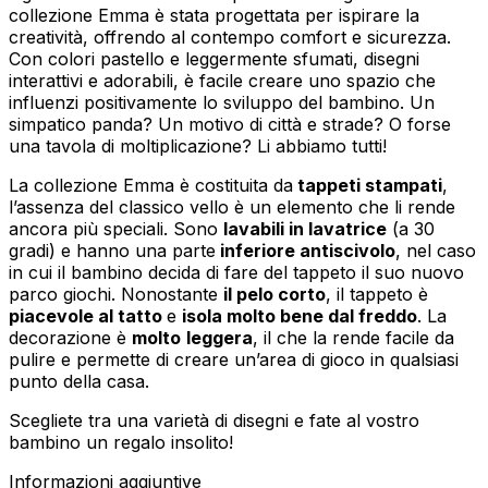
collezione Emma è stata progettata per ispirare la
creatività, offrendo al contempo comfort e sicurezza.
Con colori pastello e leggermente sfumati, disegni
interattivi e adorabili, è facile creare uno spazio che
influenzi positivamente lo sviluppo del bambino. Un
simpatico panda? Un motivo di città e strade? O forse
una tavola di moltiplicazione? Li abbiamo tutti!
La collezione Emma è costituita da
tappeti stampati
,
l’assenza del classico vello è un elemento che li rende
ancora più speciali. Sono
lavabili in lavatrice
(a 30
gradi) e hanno una parte
inferiore antiscivolo
, nel caso
in cui il bambino decida di fare del tappeto il suo nuovo
parco giochi. Nonostante
il pelo corto
, il tappeto è
piacevole al tatto
e
isola molto bene dal freddo
. La
decorazione è
molto
leggera
, il che la rende facile da
pulire e permette di creare un’area di gioco in qualsiasi
punto della casa.
Scegliete tra una varietà di disegni e fate al vostro
bambino un regalo insolito!
Informazioni aggiuntive