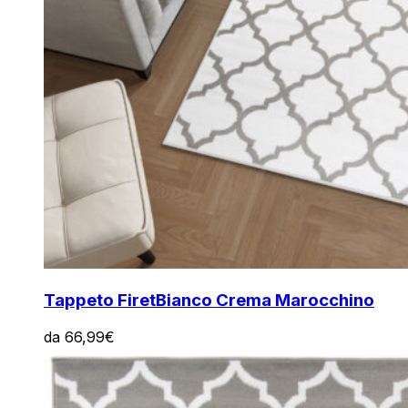
Tappeto Firet
Bianco Crema Marocchino
da
66,99
€