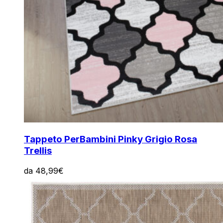
Tappeto Per
Bambini Pinky Grigio Rosa
Trellis
da
48,99
€