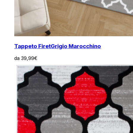
Tappeto Firet
Grigio Marocchino
da
39,99
€