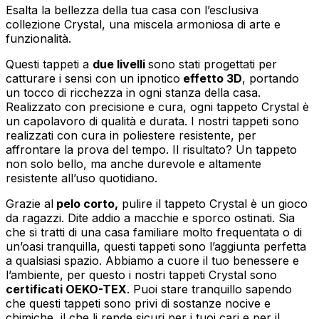
Esalta la bellezza della tua casa con l’esclusiva
collezione Crystal, una miscela armoniosa di arte e
funzionalità.
Questi tappeti a
due livelli
sono stati progettati per
catturare i sensi con un ipnotico
effetto 3D
, portando
un tocco di ricchezza in ogni stanza della casa.
Realizzato con precisione e cura, ogni tappeto Crystal è
un capolavoro di qualità e durata. I nostri tappeti sono
realizzati con cura in poliestere resistente, per
affrontare la prova del tempo. Il risultato? Un tappeto
non solo bello, ma anche durevole e altamente
resistente all’uso quotidiano.
Grazie al
pelo corto,
pulire il tappeto Crystal è un gioco
da ragazzi. Dite addio a macchie e sporco ostinati. Sia
che si tratti di una casa familiare molto frequentata o di
un’oasi tranquilla, questi tappeti sono l’aggiunta perfetta
a qualsiasi spazio. Abbiamo a cuore il tuo benessere e
l’ambiente, per questo i nostri tappeti Crystal sono
certificati OEKO-TEX
. Puoi stare tranquillo sapendo
che questi tappeti sono privi di sostanze nocive e
chimiche, il che li rende sicuri per i tuoi cari e per il