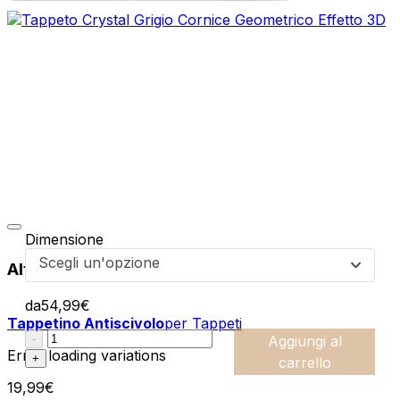
Dimensione
Scegli un'opzione
Altri prodotti di questa collezione
da
54,99
€
Tappetino Antiscivolo
per Tappeti
:product_name quantity
-
Aggiungi al
Error loading variations
+
carrello
19,99
€