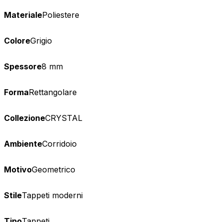
Materiale
Poliestere
Colore
Grigio
Spessore
8 mm
Forma
Rettangolare
Collezione
CRYSTAL
Ambiente
Corridoio
Motivo
Geometrico
Stile
Tappeti moderni
Tipo
Tappeti