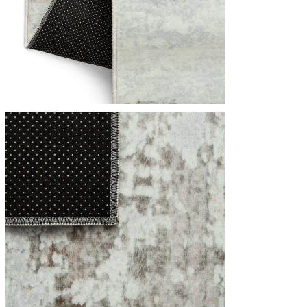
Utilizziamo i cookie per persona
Condividiamo inoltre informazion
combinarle con altre informazion
Indispensabili
I cookie indispensabili sono cru
memorizzano alcun dato persona
Preferenze
I cookie relativi alle preferen
esempio la tua lingua preferita o