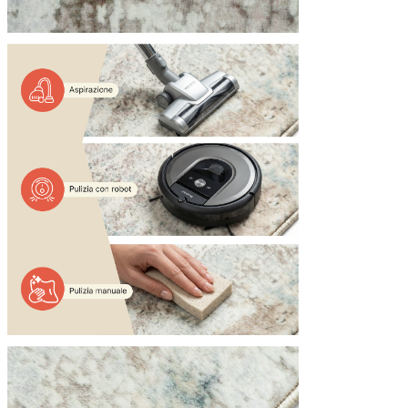
Statistica
I cookie statistici aiutano i pr
modo anonimo.
Marketing
I cookie di marketing vengono ut
interessanti per i singoli utenti 
Non classificati
Rifiuta