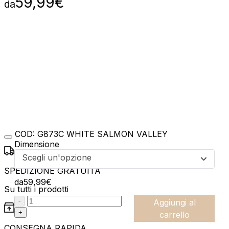
59,99
€
da
COD:
G873C WHITE SALMON VALLEY
Dimensione
Scegli un'opzione
SPEDIZIONE GRATUITA
da
59,99
€
Su tutti i prodotti
:product_name quantity
-
Aggiungi al
+
carrello
CONSEGNA RAPIDA