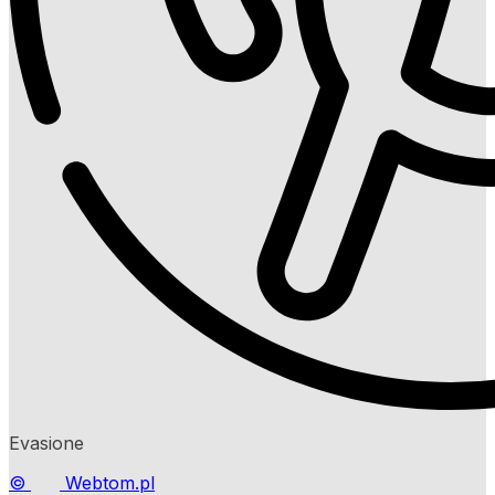
Evasione
©
Webtom.pl