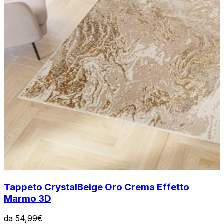
Tappeto Crystal
Beige Oro Crema Effetto
Marmo 3D
da
54,99
€