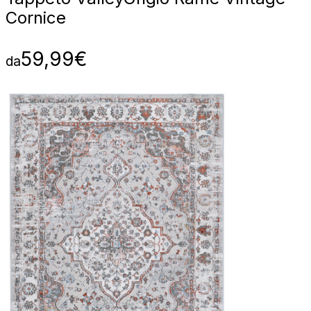
Cornice
59,99
€
da