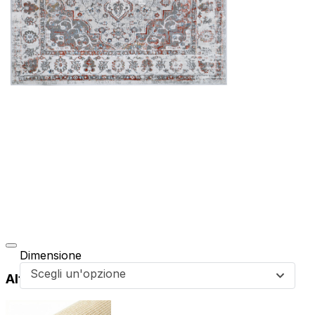
Dimensione
Scegli un'opzione
Altri prodotti di questa collezione
da
59,99
€