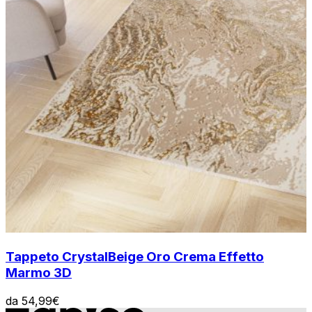
Tappeto Crystal
Beige Oro Crema Effetto
Marmo 3D
da
54,99
€