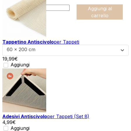
:product_name quantity
-
Aggiungi al
+
carrello
Tappetino Antiscivolo
per Tappeti
60 x 200 cm
19,99
€
Aggiungi
Adesivi Antiscivolo
per Tappeti (Set 8)
4,99
€
Aggiungi