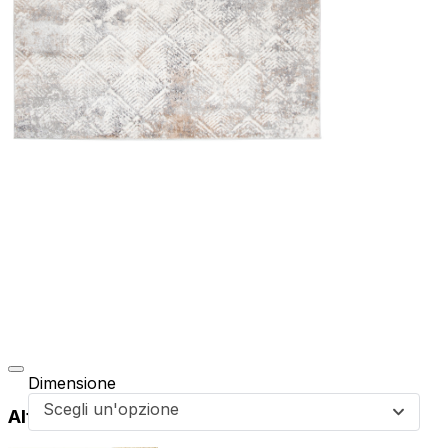
Dimensione
Scegli un'opzione
Altri prodotti di questa collezione