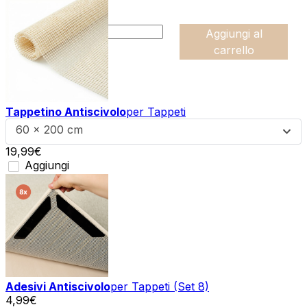
da
54,99
€
:product_name quantity
-
Aggiungi al
+
carrello
Tappetino Antiscivolo
per Tappeti
60 x 200 cm
19,99
€
Aggiungi
Adesivi Antiscivolo
per Tappeti (Set 8)
4,99
€