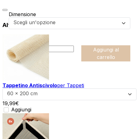
Dimensione
Scegli un'opzione
Altri prodotti di questa collezione
da
59,99
€
:product_name quantity
-
Aggiungi al
+
carrello
Tappetino Antiscivolo
per Tappeti
60 x 200 cm
19,99
€
Aggiungi