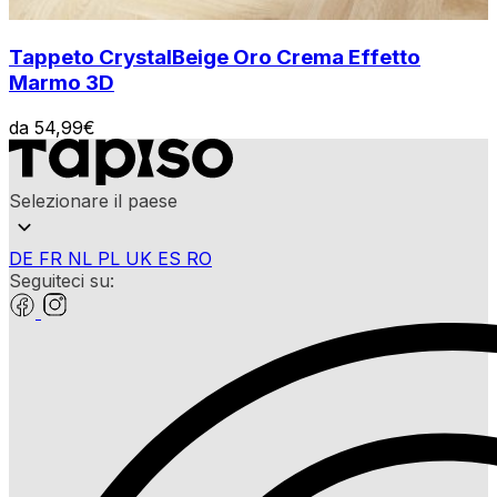
Tappeto Crystal
Beige Oro Crema Effetto
Marmo 3D
da
54,99
€
Selezionare il paese
DE
FR
NL
PL
UK
ES
RO
Seguiteci su: