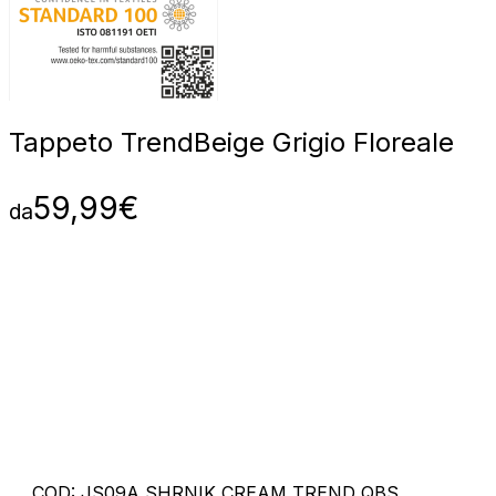
Tappeto Trend
Beige Grigio Floreale
59,99
€
da
COD:
JS09A SHRNIK CREAM TREND QBS