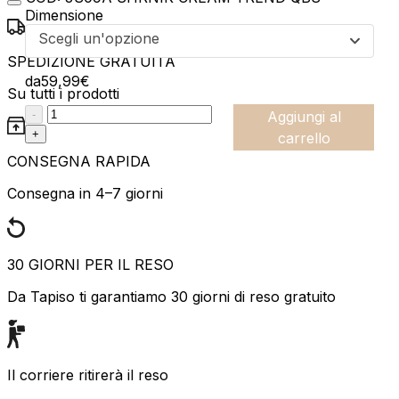
Dimensione
Scegli un'opzione
SPEDIZIONE GRATUITA
da
59,99
€
Su tutti i prodotti
:product_name quantity
-
Aggiungi al
+
carrello
CONSEGNA RAPIDA
Consegna in 4–7 giorni
30 GIORNI PER IL RESO
Da Tapiso ti garantiamo 30 giorni di reso gratuito
Il corriere ritirerà il reso