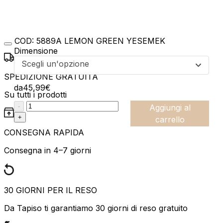
COD:
5889A LEMON GREEN YESEMEK
Dimensione
Scegli un'opzione
SPEDIZIONE GRATUITA
da
45,99
€
Su tutti i prodotti
:product_name quantity
-
Aggiungi al
+
carrello
CONSEGNA RAPIDA
Consegna in 4–7 giorni
30 GIORNI PER IL RESO
Da Tapiso ti garantiamo 30 giorni di reso gratuito