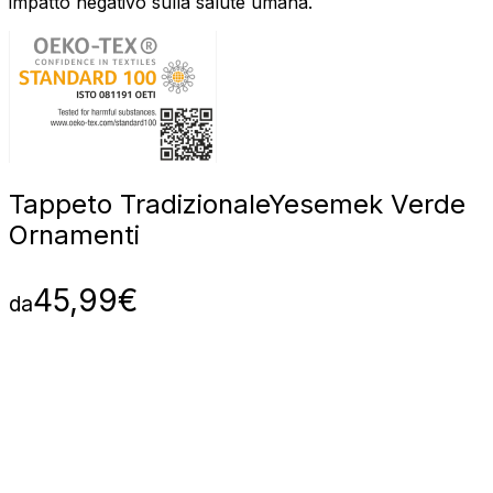
impatto negativo sulla salute umana.
Tappeto Tradizionale
Yesemek Verde
Ornamenti
45,99
€
da