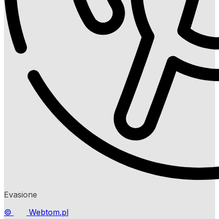
Evasione
©
Webtom.pl