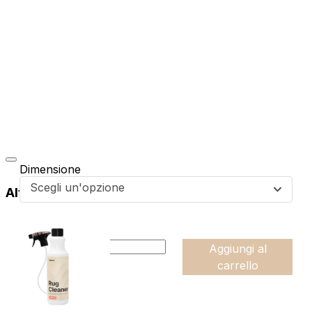
Dimensione
Scegli un'opzione
Altri prodotti di questa collezione
da
49,99
€
:product_name quantity
-
Aggiungi al
+
carrello