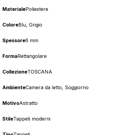
Materiale
Poliestere
Colore
Blu, Grigio
Spessore
6 mm
Forma
Rettangolare
Collezione
TOSCANA
Ambiente
Camera da letto, Soggiorno
Motivo
Astratto
Stile
Tappeti moderni
Tipo
Tappeti