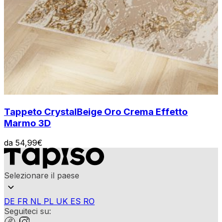
Tappeto Crystal
Beige Oro Crema Effetto
Marmo 3D
da
54,99
€
Selezionare il paese
DE
FR
NL
PL
UK
ES
RO
Seguiteci su: