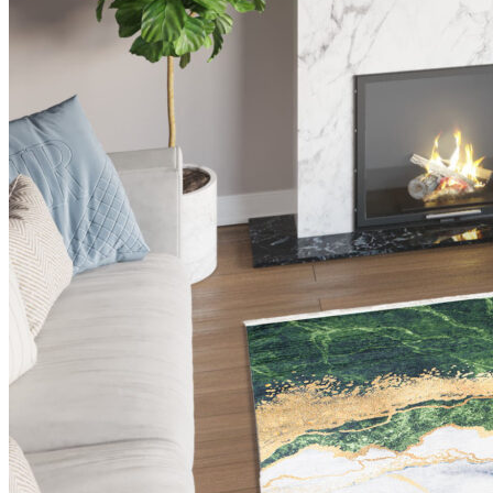
Utilizziamo i cookie per persona
Condividiamo inoltre informazion
combinarle con altre informazion
Indispensabili
I cookie indispensabili sono cru
memorizzano alcun dato persona
Preferenze
I cookie relativi alle preferen
esempio la tua lingua preferita o