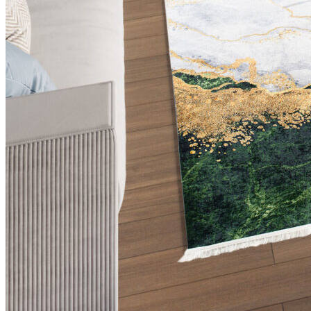
Statistica
I cookie statistici aiutano i pr
modo anonimo.
Marketing
I cookie di marketing vengono ut
interessanti per i singoli utenti 
Non classificati
Rifiuta