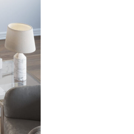
izzare il nostro traffico.
tici, i quali possono
izi.
za di essi. Questi cookie non
sito appare o si comporta, ad