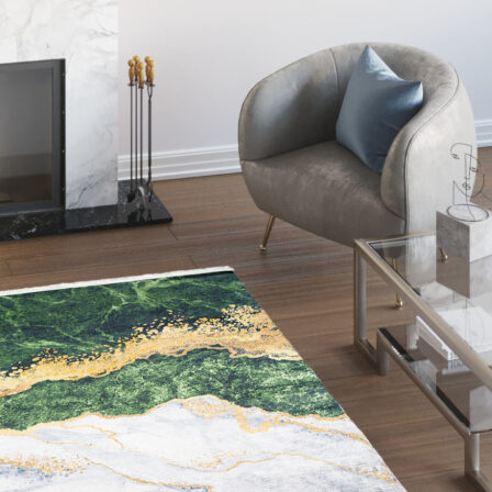
lizzare contenuti e annunci, per fornire funzionalità dei social media e per anal
i su come utilizzi il nostro sito con i nostri partner social, pubblicitari e anali
i che hai fornito loro o che hanno raccolto in base al tuo utilizzo dei loro serv
ciali per le funzioni di base del sito e il sito non funzionerà come previsto sen
le identificabile.
ze permettono al sito di ricordare informazioni che modificano il modo in cui il 
 la regione in cui ti trovi.