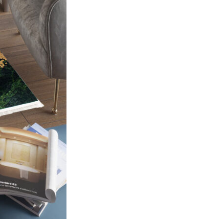
endo e riportando informazioni in
ostrare annunci pertinenti e
Accetta tutto