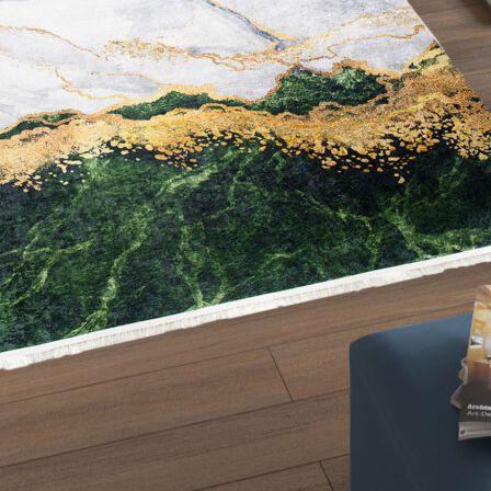
oprietari dei siti web a capire come i visitatori interagiscono con i siti raccogli
ilizzati per tracciare gli utenti attraverso i siti web. L'obiettivo è quello di m
e quindi più preziosi per gli editori e gli inserzionisti di terze parti.
Salva le mie preferenze