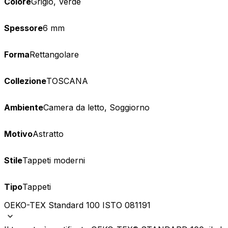
Colore
Grigio, Verde
Spessore
6 mm
Forma
Rettangolare
Collezione
TOSCANA
Ambiente
Camera da letto, Soggiorno
Motivo
Astratto
Stile
Tappeti moderni
Tipo
Tappeti
OEKO-TEX Standard 100 ISTO 081191