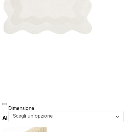
Dimensione
Scegli un'opzione
Altri prodotti di questa collezione
da
44,99
€