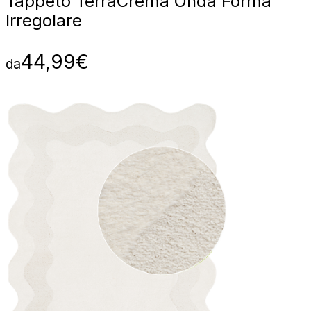
Tappeto Terra
Crema Onda Forma
Irregolare
44,99
€
da