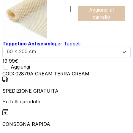
:product_name quantity
-
Aggiungi al
+
carrello
Tappetino Antiscivolo
per Tappeti
60 x 200 cm
19,99
€
Aggiungi
COD:
02879A CREAM TERRA CREAM
SPEDIZIONE GRATUITA
Su tutti i prodotti
CONSEGNA RAPIDA