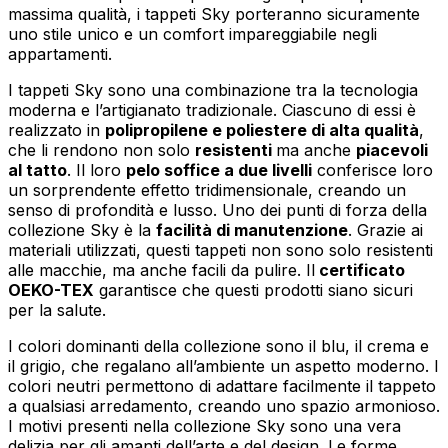
massima qualità, i tappeti Sky porteranno sicuramente
uno stile unico e un comfort impareggiabile negli
appartamenti.
I tappeti Sky sono una combinazione tra la tecnologia
moderna e l’artigianato tradizionale. Ciascuno di essi è
realizzato in
polipropilene e poliestere di alta qualità
,
che li rendono non solo
resistenti
ma anche
piacevoli
al tatto
. Il loro
pelo soffice a due livelli
conferisce loro
un sorprendente effetto tridimensionale, creando un
senso di profondità e lusso. Uno dei punti di forza della
collezione Sky è la
facilità di manutenzione
. Grazie ai
materiali utilizzati, questi tappeti non sono solo resistenti
alle macchie, ma anche facili da pulire. Il
certificato
OEKO-TEX
garantisce che questi prodotti siano sicuri
per la salute.
I colori dominanti della collezione sono il blu, il crema e
il grigio, che regalano all’ambiente un aspetto moderno. I
colori neutri permettono di adattare facilmente il tappeto
a qualsiasi arredamento, creando uno spazio armonioso.
I motivi presenti nella collezione Sky sono una vera
delizia per gli amanti dell’arte e del design. Le forme