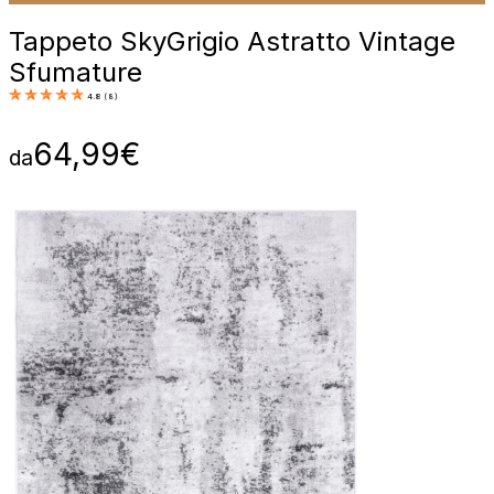
Tappeto Sky
Grigio Astratto Vintage
Sfumature
4.8
(
8
)
64,99
€
da