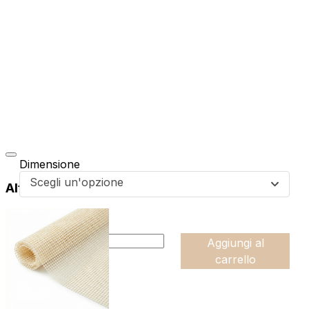
Dimensione
Scegli un'opzione
Altri prodotti di questa collezione
da
64,99
€
:product_name quantity
-
Aggiungi al
+
carrello