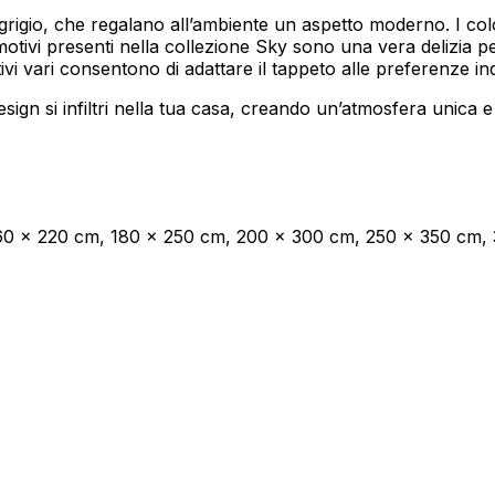
il grigio, che regalano all’ambiente un aspetto moderno. I co
vi presenti nella collezione Sky sono una vera delizia per g
i vari consentono di adattare il tappeto alle preferenze indi
oprietari dei siti web a capire come i visitatori interagiscono con i siti raccogli
esign si infiltri nella tua casa, creando un’atmosfera unica
ilizzati per tracciare gli utenti attraverso i siti web. L'obiettivo è quello di m
e quindi più preziosi per gli editori e gli inserzionisti di terze parti.
160 x 220 cm, 180 x 250 cm, 200 x 300 cm, 250 x 350 cm,
Salva le mie preferenze