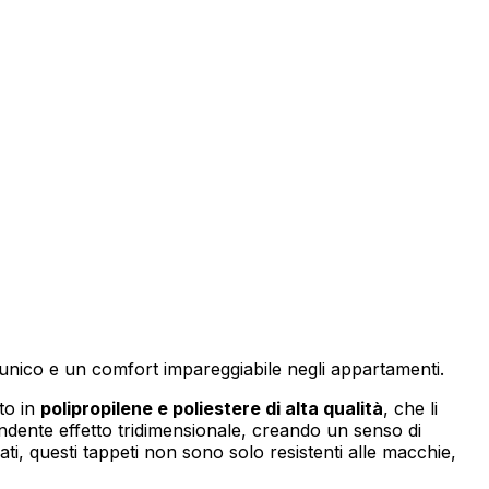
izzare il nostro traffico.
tici, i quali possono
izi.
za di essi. Questi cookie non
e unico e un comfort impareggiabile negli appartamenti.
to in
polipropilene e poliestere di alta qualità
, che li
dente effetto tridimensionale, creando un senso di
zzati, questi tappeti non sono solo resistenti alle macchie,
sito appare o si comporta, ad