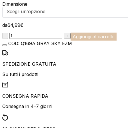
Dimensione
Scegli un'opzione
da
64,99
€
:product_name quantity
-
+
Aggiungi al carrello
COD:
Q169A GRAY SKY EZM
SPEDIZIONE GRATUITA
Su tutti i prodotti
CONSEGNA RAPIDA
Consegna in 4–7 giorni