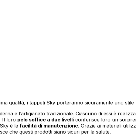
lizzare contenuti e annunci, per fornire funzionalità dei social media e per anal
i su come utilizzi il nostro sito con i nostri partner social, pubblicitari e anali
i che hai fornito loro o che hanno raccolto in base al tuo utilizzo dei loro serv
ciali per le funzioni di base del sito e il sito non funzionerà come previsto sen
le identificabile.
sima qualità, i tappeti Sky porteranno sicuramente uno stil
rna e l’artigianato tradizionale. Ciascuno di essi è realizza
. Il loro
pelo soffice a due livelli
conferisce loro un sorpren
 Sky è la
facilità di manutenzione
. Grazie ai materiali utili
ze permettono al sito di ricordare informazioni che modificano il modo in cui il 
 la regione in cui ti trovi.
sce che questi prodotti siano sicuri per la salute.