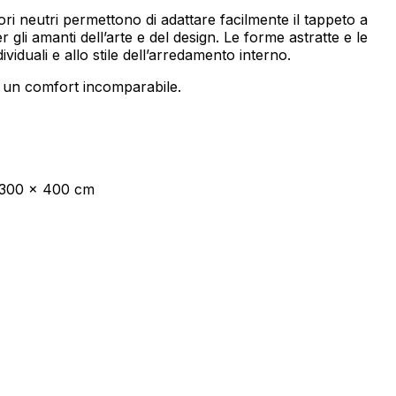
lori neutri permettono di adattare facilmente il tappeto a
li amanti dell’arte e del design. Le forme astratte e le
viduali e allo stile dell’arredamento interno.
endo e riportando informazioni in
 e un comfort incomparabile.
ostrare annunci pertinenti e
 300 x 400 cm
Accetta tutto