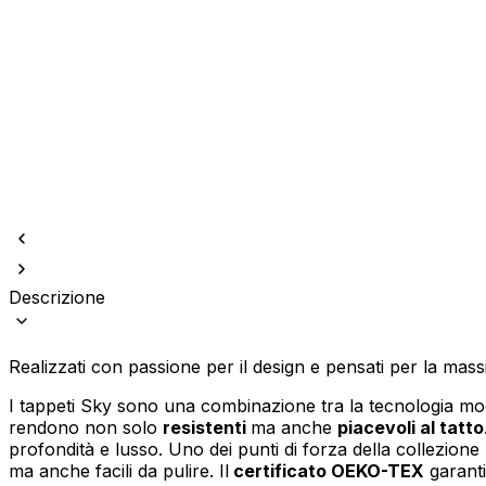
Utilizziamo i cookie per persona
Condividiamo inoltre informazion
combinarle con altre informazion
Descrizione
Indispensabili
I cookie indispensabili sono cru
memorizzano alcun dato persona
Realizzati con passione per il design e pensati per la mas
I tappeti Sky sono una combinazione tra la tecnologia mode
Preferenze
rendono non solo
resistenti
ma anche
piacevoli al tatto
profondità e lusso. Uno dei punti di forza della collezione
I cookie relativi alle preferen
esempio la tua lingua preferita o
ma anche facili da pulire. Il
certificato OEKO-TEX
garanti