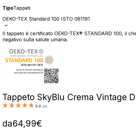
Tipo
Tappeti
OEKO-TEX Standard 100 ISTO 081191
Il tappeto è certificato OEKO-TEX® STANDARD 100, il che 
negativo sulla salute umana.
Tappeto Sky
Blu Crema Vintage D
5.0
(
3
)
da
64,99
€