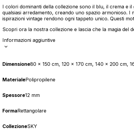
I colori dominanti della collezione sono il blu, il crema e 
Statistica
qualsiasi arredamento, creando uno spazio armonioso. I moti
ispirazioni vintage rendono ogni tappeto unico. Questi motiv
I cookie statistici aiutano i pr
modo anonimo.
Scopri ora la nostra collezione e lascia che la magia del d
Informazioni aggiuntive
Marketing
I cookie di marketing vengono ut
interessanti per i singoli utenti 
Dimensione
80 x 150 cm, 120 x 170 cm, 140 x 200 cm, 
Non classificati
Materiale
Polipropilene
Rifiuta
Spessore
12 mm
Forma
Rettangolare
Collezione
SKY