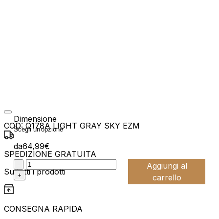
Dimensione
COD:
Q178A LIGHT GRAY SKY EZM
da
64,99
€
SPEDIZIONE GRATUITA
:product_name quantity
-
Aggiungi al
Su tutti i prodotti
+
carrello
CONSEGNA RAPIDA