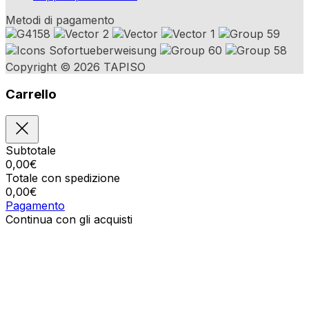
Metodi di pagamento
Copyright © 2026 TAPISO
Carrello
Subtotale
0,00
€
Totale con spedizione
0,00
€
Pagamento
Continua con gli acquisti
Ordini
Il carrello è vuoto
Indirizzi
Dettagli del conto
Subtotale
Password persa