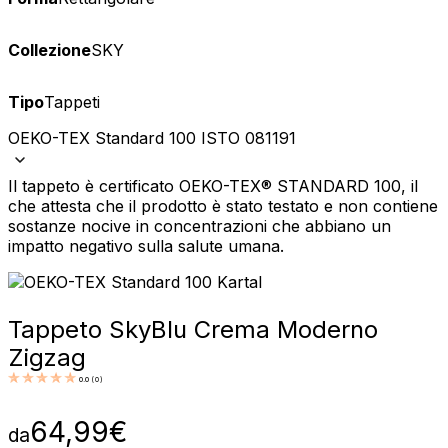
Collezione
SKY
Tipo
Tappeti
OEKO-TEX Standard 100 ISTO 081191
Il tappeto è certificato OEKO-TEX® STANDARD 100, il
che attesta che il prodotto è stato testato e non contiene
sostanze nocive in concentrazioni che abbiano un
impatto negativo sulla salute umana.
Tappeto Sky
Blu Crema Moderno
Zigzag
0.0
(
0
)
64,99
€
da