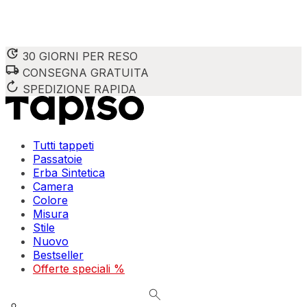
30 GIORNI PER RESO
CONSEGNA GRATUITA
Utilizziamo i cookie per personalizzare contenuti e annunci,
Condividiamo inoltre informazioni su come utilizzi il nostro 
SPEDIZIONE RAPIDA
combinarle con altre informazioni che hai fornito loro o che
Indispensabili
Tutti tappeti
Passatoie
I cookie indispensabili sono cruciali per le funzioni di bas
Erba Sintetica
memorizzano alcun dato personale identificabile.
Camera
Colore
Preferenze
Misura
Stile
I cookie relativi alle preferenze permettono al sito di ric
Nuovo
esempio la tua lingua preferita o la regione in cui ti trovi.
Bestseller
Offerte speciali %
Statistica
I cookie statistici aiutano i proprietari dei siti web a capi