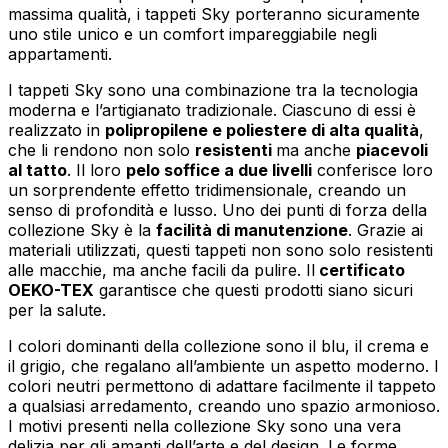
massima qualità, i tappeti Sky porteranno sicuramente
uno stile unico e un comfort impareggiabile negli
appartamenti.
I tappeti Sky sono una combinazione tra la tecnologia
moderna e l’artigianato tradizionale. Ciascuno di essi è
realizzato in
polipropilene e poliestere di alta qualità
,
che li rendono non solo
resistenti
ma anche
piacevoli
al tatto
. Il loro
pelo soffice a due livelli
conferisce loro
un sorprendente effetto tridimensionale, creando un
senso di profondità e lusso. Uno dei punti di forza della
collezione Sky è la
facilità di manutenzione
. Grazie ai
materiali utilizzati, questi tappeti non sono solo resistenti
alle macchie, ma anche facili da pulire. Il
certificato
OEKO-TEX
garantisce che questi prodotti siano sicuri
per la salute.
I colori dominanti della collezione sono il blu, il crema e
il grigio, che regalano all’ambiente un aspetto moderno. I
colori neutri permettono di adattare facilmente il tappeto
a qualsiasi arredamento, creando uno spazio armonioso.
I motivi presenti nella collezione Sky sono una vera
delizia per gli amanti dell’arte e del design. Le forme