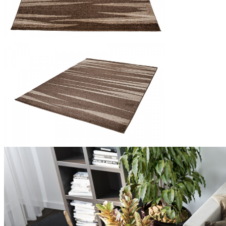
Statistica
I cookie statistici aiutano i pr
modo anonimo.
Marketing
I cookie di marketing vengono ut
interessanti per i singoli utenti 
Non classificati
Rifiuta