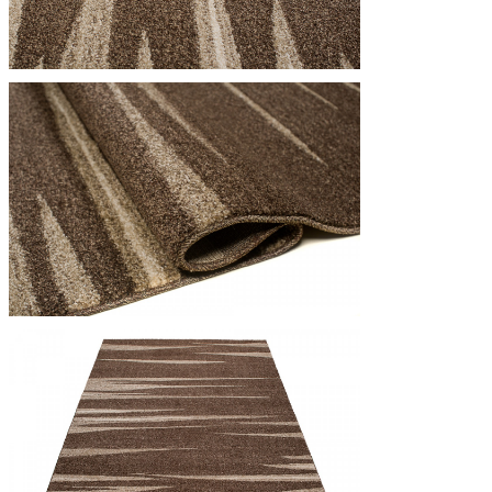
Utilizziamo i cookie per persona
Condividiamo inoltre informazion
combinarle con altre informazion
Indispensabili
I cookie indispensabili sono cru
memorizzano alcun dato persona
Preferenze
I cookie relativi alle preferen
esempio la tua lingua preferita o