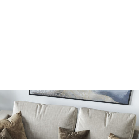
oprietari dei siti web a capire come i visitatori interagiscono con i siti raccogli
ilizzati per tracciare gli utenti attraverso i siti web. L'obiettivo è quello di m
e quindi più preziosi per gli editori e gli inserzionisti di terze parti.
Salva le mie preferenze