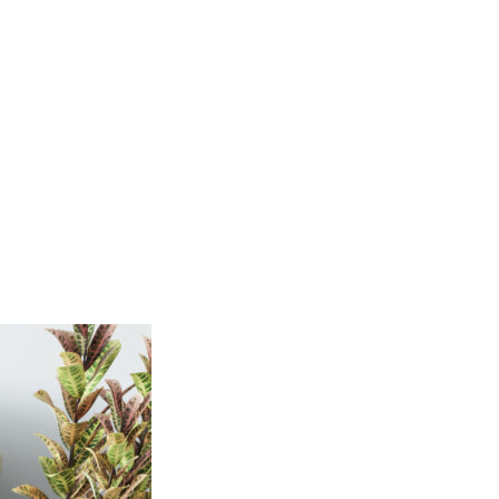
endo e riportando informazioni in
ostrare annunci pertinenti e
Accetta tutto