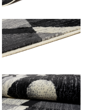
Utilizziamo i cookie per persona
Condividiamo inoltre informazion
combinarle con altre informazion
Indispensabili
I cookie indispensabili sono cru
memorizzano alcun dato persona
Preferenze
I cookie relativi alle preferen
esempio la tua lingua preferita o