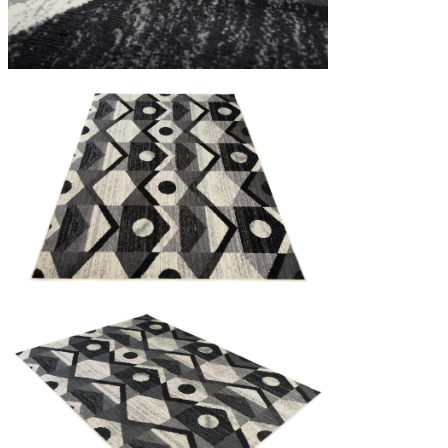
Statistica
I cookie statistici aiutano i pr
modo anonimo.
Marketing
I cookie di marketing vengono ut
interessanti per i singoli utenti 
Non classificati
Rifiuta