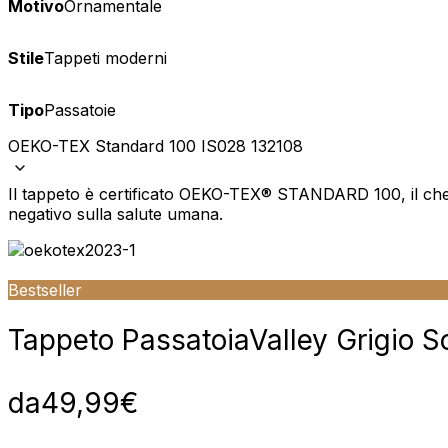
Dimensione: 80 x 80 cm
Motivo
Ornamentale
39,99
€
Stile
Tappeti moderni
Subtotale
39,99
€
Tipo
Passatoie
Totale con spedizione
39,99
€
OEKO-TEX Standard 100 IS028 132108
Mostra il carrello
Cassa
Il tappeto è certificato OEKO-TEX® STANDARD 100, il che 
negativo sulla salute umana.
Bestseller
Tappeto Passatoia
Valley Grigio 
da
49,99
€