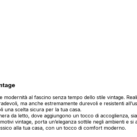
lizzare contenuti e annunci, per fornire funzionalità dei social media e per anal
i su come utilizzi il nostro sito con i nostri partner social, pubblicitari e anali
i che hai fornito loro o che hanno raccolto in base al tuo utilizzo dei loro serv
intage
ciali per le funzioni di base del sito e il sito non funzionerà come previsto sen
sce modernità al fascino senza tempo dello stile vintage. Re
le identificabile.
gradevoli, ma anche estremamente durevoli e resistenti all’u
i una scelta sicura per la tua casa.
amera da letto, dove aggiungono un tocco di accoglienza, sia 
 motivi vintage, porta un’eleganza sottile negli ambienti e s
ze permettono al sito di ricordare informazioni che modificano il modo in cui il 
lassico alla tua casa, con un tocco di comfort moderno.
 la regione in cui ti trovi.