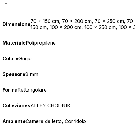
Statistica
I cookie statistici aiutano i pr
70 x 150 cm, 70 x 200 cm, 70 x 250 cm, 70
Dimensione
modo anonimo.
150 cm, 100 x 200 cm, 100 x 250 cm, 100 x 
Marketing
Materiale
Polipropilene
I cookie di marketing vengono ut
interessanti per i singoli utenti 
Colore
Grigio
Non classificati
Spessore
9 mm
Forma
Rettangolare
Rifiuta
Collezione
VALLEY CHODNIK
Tappeto Crystal
Rotondo Beige
Ambiente
Camera da letto, Corridoio
Oro Crema Marmo