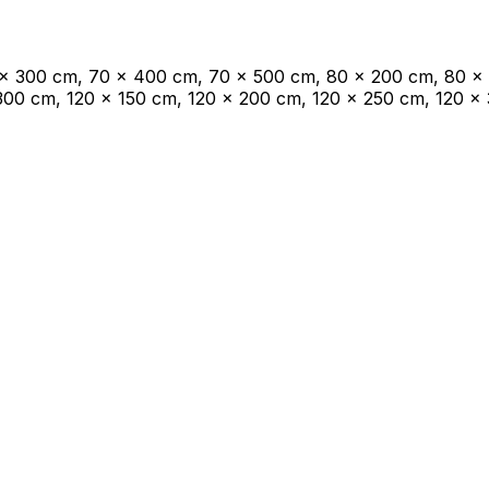
oprietari dei siti web a capire come i visitatori interagiscono con i siti raccogli
 x 300 cm, 70 x 400 cm, 70 x 500 cm, 80 x 200 cm, 80 x
300 cm, 120 x 150 cm, 120 x 200 cm, 120 x 250 cm, 120 x
ilizzati per tracciare gli utenti attraverso i siti web. L'obiettivo è quello di m
e quindi più preziosi per gli editori e gli inserzionisti di terze parti.
Salva le mie preferenze