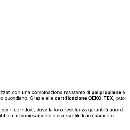
izzare il nostro traffico.
tici, i quali possono
izi.
za di essi. Questi cookie non
alizzati con una combinazione resistente di
polipropilene
e
so quotidiano. Grazie alla
certificazione OEKO-TEX
, puoi
per il corridoio, dove la loro resistenza garantirà anni di
i abbina armoniosamente a diversi stili di arredamento.
sito appare o si comporta, ad