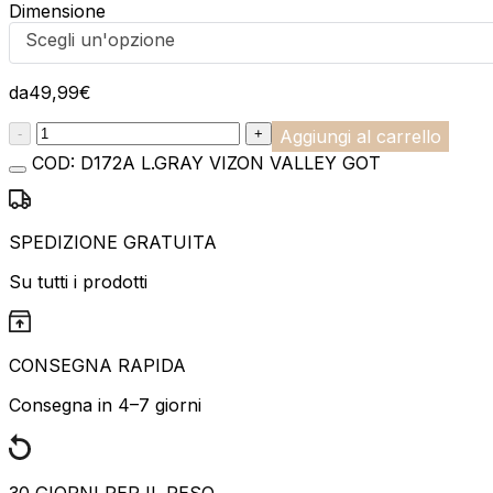
Dimensione
Scegli un'opzione
da
49,99
€
:product_name quantity
-
+
Aggiungi al carrello
COD:
D172A L.GRAY VIZON VALLEY GOT
SPEDIZIONE GRATUITA
Su tutti i prodotti
CONSEGNA RAPIDA
Consegna in 4–7 giorni