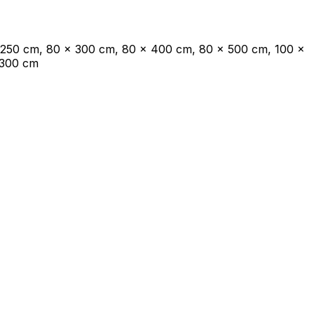
endo e riportando informazioni in
 250 cm, 80 x 300 cm, 80 x 400 cm, 80 x 500 cm, 100 x
 300 cm
ostrare annunci pertinenti e
Accetta tutto