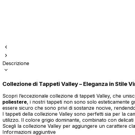
Utilizziamo i cookie per persona
Condividiamo inoltre informazion
Descrizione
combinarle con altre informazion
Collezione di Tappeti Valley – Eleganza in Stile V
Indispensabili
I cookie indispensabili sono cru
Scopri l’eccezionale collezione di tappeti Valley, che uni
memorizzano alcun dato persona
poliestere
, i nostri tappeti non sono solo esteticamente 
essere sicuro che sono privi di sostanze nocive, rendendol
I tappeti della collezione Valley sono perfetti sia per la c
Preferenze
utilizzo. Il colore grigio dominante, combinato con delicati
I cookie relativi alle preferen
Scegli la collezione Valley per aggiungere un carattere c
esempio la tua lingua preferita o
Informazioni aggiuntive