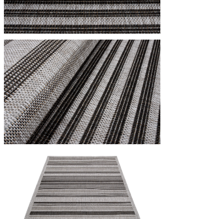
Statistica
I cookie statistici aiutano i pr
modo anonimo.
Marketing
I cookie di marketing vengono ut
interessanti per i singoli utenti 
Non classificati
Rifiuta