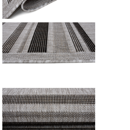
Utilizziamo i cookie per persona
Condividiamo inoltre informazion
combinarle con altre informazion
Indispensabili
I cookie indispensabili sono cru
memorizzano alcun dato persona
Preferenze
I cookie relativi alle preferen
esempio la tua lingua preferita o