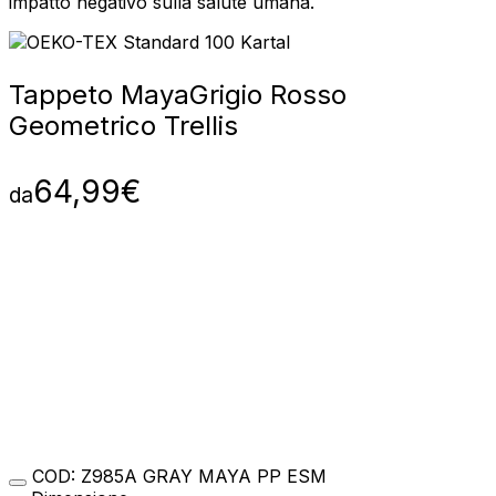
impatto negativo sulla salute umana.
Tappeto Maya
Grigio Rosso
Geometrico Trellis
64,99
€
da
COD:
Z985A GRAY MAYA PP ESM