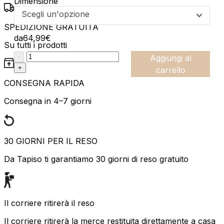
Dimensione
Scegli un'opzione
SPEDIZIONE GRATUITA
da
64,99
€
Su tutti i prodotti
:product_name quantity
-
Aggiungi al
+
carrello
CONSEGNA RAPIDA
Consegna in 4–7 giorni
30 GIORNI PER IL RESO
Da Tapiso ti garantiamo 30 giorni di reso gratuito
Il corriere ritirerà il reso
Il corriere ritirerà la merce restituita direttamente a casa