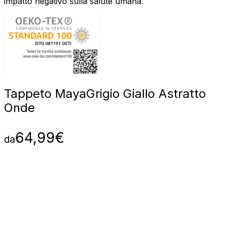
impatto negativo sulla salute umana.
Tappeto Maya
Grigio Giallo Astratto
Onde
64,99
€
da