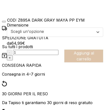
COD:
Z895A DARK GRAY MAYA PP EYM
Dimensione
Scegli un'opzione
SPEDIZIONE GRATUITA
da
64,99
€
Su tutti i prodotti
:product_name quantity
-
Aggiungi al
+
carrello
CONSEGNA RAPIDA
Consegna in 4–7 giorni
30 GIORNI PER IL RESO
Da Tapiso ti garantiamo 30 giorni di reso gratuito