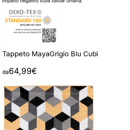
impatto negativo sulla salute umana.
Tappeto Maya
Grigio Blu Cubi
64,99
€
da