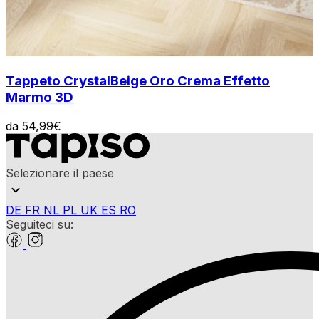
Tappeto Crystal
Beige Oro Crema Effetto
Marmo 3D
da
54,99
€
Selezionare il paese
DE
FR
NL
PL
UK
ES
RO
Seguiteci su: