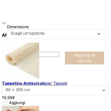
Dimensione
Scegli un'opzione
Altri prodotti di questa collezione
da
64,99
€
:product_name quantity
-
Aggiungi al
+
carrello
Tappetino Antiscivolo
per Tappeti
60 x 200 cm
19,99
€
Aggiungi