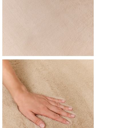
Statistica
I cookie statistici aiutano i pr
modo anonimo.
Marketing
I cookie di marketing vengono ut
interessanti per i singoli utenti 
Non classificati
Rifiuta