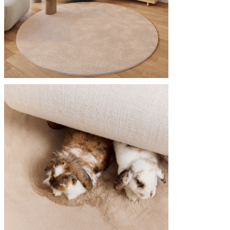
Utilizziamo i cookie per persona
Condividiamo inoltre informazion
combinarle con altre informazion
Indispensabili
I cookie indispensabili sono cru
memorizzano alcun dato persona
Preferenze
I cookie relativi alle preferen
esempio la tua lingua preferita o