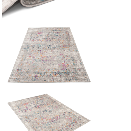
Statistica
I cookie statistici aiutano i pr
modo anonimo.
Marketing
I cookie di marketing vengono ut
interessanti per i singoli utenti 
Non classificati
Rifiuta