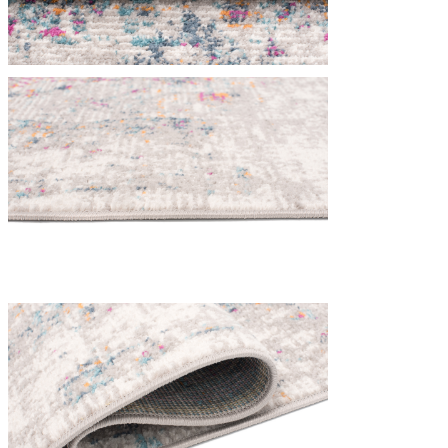
Utilizziamo i cookie per persona
Condividiamo inoltre informazion
combinarle con altre informazion
Indispensabili
I cookie indispensabili sono cru
memorizzano alcun dato persona
Preferenze
I cookie relativi alle preferen
esempio la tua lingua preferita o