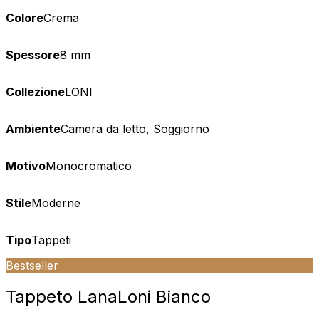
Colore
Crema
Spessore
8 mm
Collezione
LONI
Ambiente
Camera da letto, Soggiorno
Motivo
Monocromatico
Stile
Moderne
Tipo
Tappeti
Bestseller
Tappeto Lana
Loni Bianco