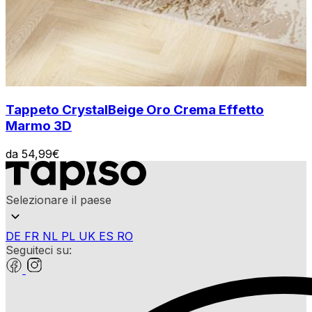
Tappeto Crystal
Beige Oro Crema Effetto
Marmo 3D
da
54,99
€
Selezionare il paese
DE
FR
NL
PL
UK
ES
RO
Seguiteci su: