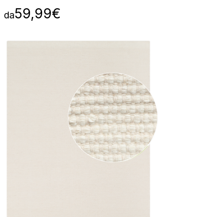
59,99
€
da