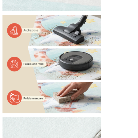
Statistica
I cookie statistici aiutano i pr
modo anonimo.
Marketing
I cookie di marketing vengono ut
interessanti per i singoli utenti 
Non classificati
Rifiuta