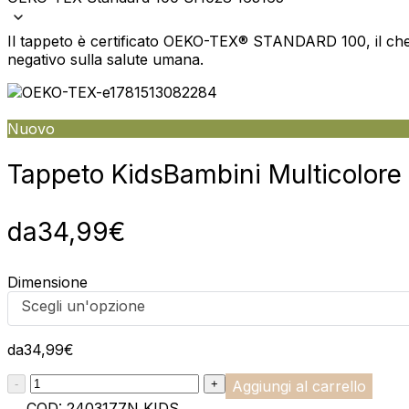
Il tappeto è certificato OEKO-TEX® STANDARD 100, il che 
negativo sulla salute umana.
Nuovo
Tappeto Kids
Bambini Multicolore 
da
34,99
€
Dimensione
Scegli un'opzione
da
34,99
€
:product_name quantity
-
+
Aggiungi al carrello
COD:
2403177N KIDS