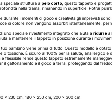
la speciale struttura a
pelo corto
, questo tappeto è progettat
n profondità nella trama, rimanendo in superficie. Potrai pu
oprietari dei siti web a capire come i visitatori interagiscono con i siti raccogli
urante i momenti di gioco e creatività gli imprevisti sono f
e tracce di colore non vengono assorbiti istantaneamente, pe
di uno speciale rivestimento integrato che aiuta a
ridurre a
aiuta a mantenere il tappeto in posizione durante i movimen
ilizzati per tracciare gli utenti attraverso i siti web. L'obiettivo è quello di m
e quindi più preziosi per gli editori e gli inserzionisti di terze parti.
 tuo bambino viene prima di tutto. Questo modello è dotato
o tossiche. È sicuro al 100% per la salute, anallergico e del
 e flessibile rende questo tappeto estremamente maneggevol
per il gattonamento e il gioco a terra, proteggendo dal fred
Salva le mie preferenze
60 x 230 cm, 180 x 250 cm, 200 x 300 cm