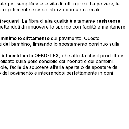
o per semplificare la vita di tutti i giorni. La polvere, le
lirlo rapidamente e senza sforzo con un normale
endo e riportando informazioni in
requenti. La fibra di alta qualità è altamente
resistente
rmettendoti di rimuovere lo sporco con facilità e mantenere
l minimo lo slittamento
sul pavimento. Questo
ti del bambino, limitando lo spostamento continuo sulla
ostrare annunci pertinenti e
 del
certificato OEKO-TEX
, che attesta che il prodotto è
icato sulla pelle sensibile dei neonati e dei bambini.
e, facile da scuotere all’aria aperta o da spostare da
do del pavimento e integrandosi perfettamente in ogni
Accetta tutto