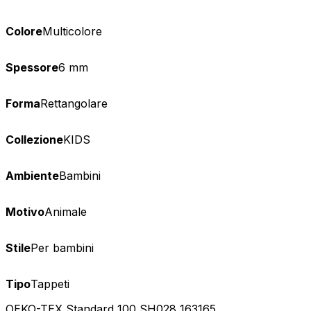
Colore
Multicolore
Spessore
6 mm
Forma
Rettangolare
Collezione
KIDS
Ambiente
Bambini
Motivo
Animale
Stile
Per bambini
Tipo
Tappeti
OEKO-TEX Standard 100 SH028 163165