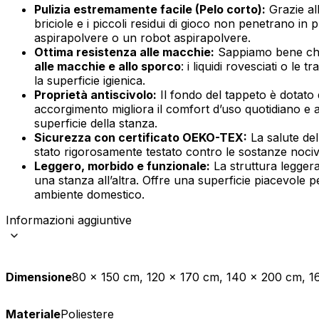
Pulizia estremamente facile (Pelo corto):
Grazie al
briciole e i piccoli residui di gioco non penetrano i
Statistica
aspirapolvere o un robot aspirapolvere.
I cookie statistici aiutano i pr
Ottima resistenza alle macchie:
Sappiamo bene che d
modo anonimo.
alle macchie e allo sporco
: i liquidi rovesciati o l
la superficie igienica.
Proprietà antiscivolo:
Il fondo del tappeto è dotato 
Marketing
accorgimento migliora il comfort d’uso quotidiano e 
I cookie di marketing vengono ut
superficie della stanza.
interessanti per i singoli utenti 
Sicurezza con certificato OEKO-TEX:
La salute del
stato rigorosamente testato contro le sostanze nocive 
Leggero, morbido e funzionale:
La struttura leggera
Non classificati
una stanza all’altra. Offre una superficie piacevole 
ambiente domestico.
Informazioni aggiuntive
Rifiuta
Dimensione
80 x 150 cm, 120 x 170 cm, 140 x 200 cm, 1
Materiale
Poliestere