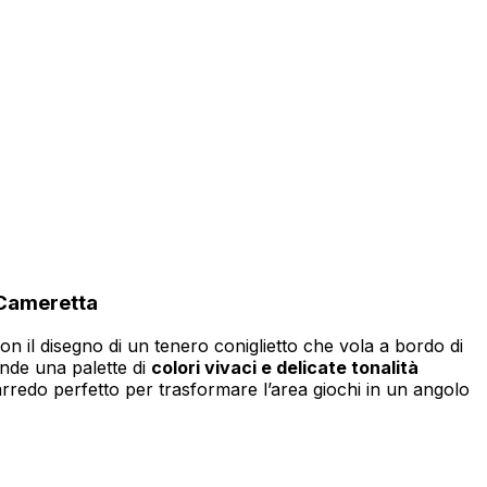
izzare il nostro traffico.
tici, i quali possono
izi.
 Cameretta
za di essi. Questi cookie non
on il disegno di un tenero coniglietto che vola a bordo di
onde una palette di
colori vivaci e delicate tonalità
arredo perfetto per trasformare l’area giochi in un angolo
sito appare o si comporta, ad