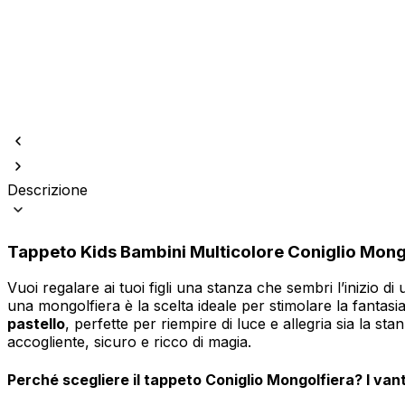
Utilizziamo i cookie per persona
Condividiamo inoltre informazion
Descrizione
combinarle con altre informazion
Tappeto Kids Bambini Multicolore Coniglio Mongo
Indispensabili
I cookie indispensabili sono cru
Vuoi regalare ai tuoi figli una stanza che sembri l’inizio di
memorizzano alcun dato persona
una mongolfiera è la scelta ideale per stimolare la fantasi
pastello
, perfette per riempire di luce e allegria sia la 
accogliente, sicuro e ricco di magia.
Preferenze
I cookie relativi alle preferen
Perché scegliere il tappeto Coniglio Mongolfiera? I vant
esempio la tua lingua preferita o